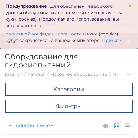
×
Предупреждение
Для обеспечения высокого
уровня обслуживания на этом сайте используются
zakaz@inmarkon.ru
куки (cookies). Продолжая его использование, вы
+7(351)
72-994-72
соглашаетесь с
политикой конфиденциальности
и куки (cookies)
0
будут сохраняться на вашем компьютере:
Принять
Оборудование для
гидроиспытаний
Главная
/
Каталог
/
Насосное оборудование
/
Насосы по
Категории
Фильтры
Дорогие выше