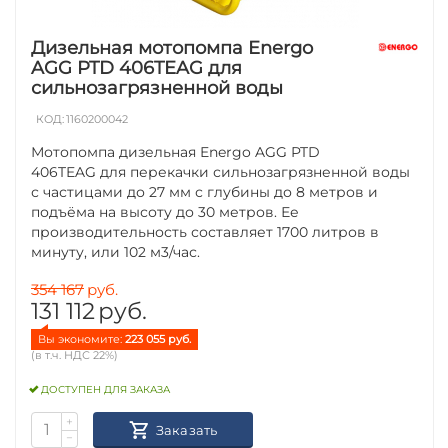
Дизельная мотопомпа Energo
AGG PTD 406TEAG для
сильнозагрязненной воды
КОД:
1160200042
Мотопомпа дизельная Energo AGG PTD
406TEAG для перекачки сильнозагрязненной воды
с частицами до 27 мм с глубины до 8 метров и
подъёма на высоту до 30 метров. Ее
производительность составляет 1700 литров в
минуту, или 102 м3/час.
354 167
руб.
131 112
руб.
Вы экономите: 
223 055
 руб.
(в т.ч. НДС 22%)
ДОСТУПЕН ДЛЯ ЗАКАЗА
+
Заказать
−