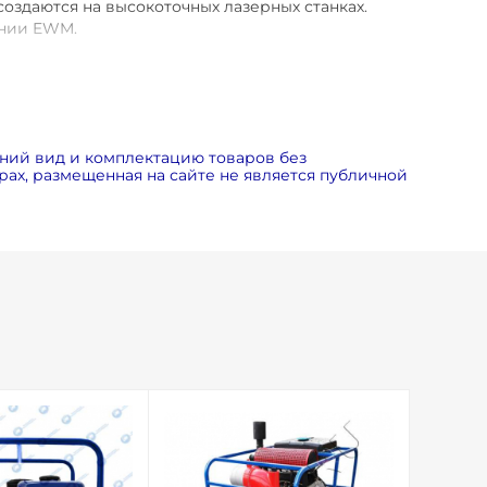
создаются на высокоточных лазерных станках.
ании EWM.
циальному заказу мы можем установить
те желаемый двигатель при заказе для уточнения
ний вид и комплектацию товаров без
ах, размещенная на сайте не является публичной