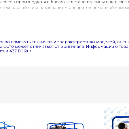
сосов производятся в Каслях, а детали станины и каркаса 
 технологий с использованием аппаратов немецкой комп
ержавеющей стали или чугуна (базовая модель).
оснащена надежным дизельным двигателем. Однако по спе
ок, таких как LIFAN, HONDA, LOMBARDINI и другие. Укажи
AN всегда имеются в наличии на складе.
раво изменять технические характеристики моделей, внеш
 фото может отличаться от оригинала. Информация о товар
тьи 437 ГК РФ
угун (опционально нержавеющая сталь)
х колесное R13)
OMBARDINI, YANMAR и др.)
м