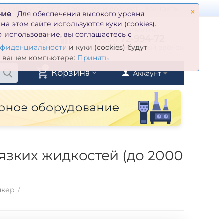
×
оставка и оплата
Гарантия и возврат
Контакты
ние
Для обеспечения высокого уровня
а этом сайте используются куки (cookies).
zakaz@inmarkon.ru
 использование, вы соглашаетесь с
+7(351)
72-994-72
й
Заказать обратный звонок
нфиденциальности
и куки (cookies) будут
а вашем компьютере:
Принять
0
Корзина
Аккаунт
зких жидкостей (до 2000
нкер
/