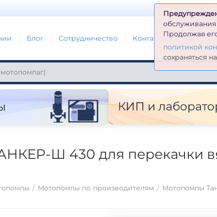
Д
Предупрежде
обслуживания н
Продолжая его
нии
Блог
Сотрудничество
Контакты
Глоссари
политикой ко
сохраняться н
АНКЕР-Ш 430 для перекачки вя
топомпы
/
Мотопомпы по производителям
/
Мотопомпы Та