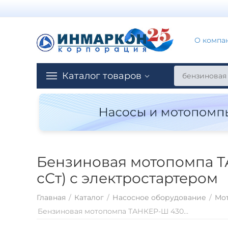
О компа
Каталог товаров
Бензиновая мотопомпа Т
сСт) с электростартером
Главная
/
Каталог
/
Насосное оборудование
/
Мо
Бензиновая мотопомпа ТАНКЕР-Ш 430 для перекачки вязких жидкостей (до 2000 сСт) с электростартером