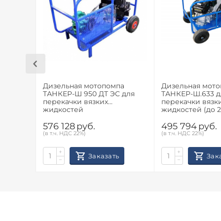
Установка увеличенных колес (до 300 мм)
Наличие воздушного подогревателя
Автономный счетчик моточасов
Автоматическое сцепление
Дизельная мотопомпа
Дизельная мот
Дополнительные опции:
ТАНКЕР-Ш 950 ДТ ЭС для
ТАНКЕР-Ш.633 д
перекачки вязких
перекачки вязк
Аккумулятор с установочной площадкой
жидкостей
жидкостей (до 2
электростарте
Топливный фильтр
576 128
руб.
495 794
руб.
(в т.ч. НДС 22%)
(в т.ч. НДС 22%)
Напорно-всасывающие рукава
+
+
Увеличенный топливный бак
Заказать
Зак
−
−
Области применения:
Нефтебазы и склады ГСМ
Нефтеперерабатывающие предприятия