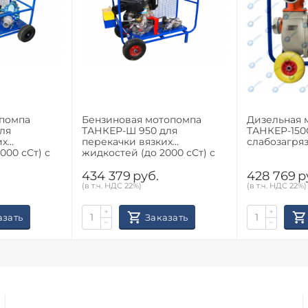
опомпа
Бензиновая мотопомпа
Дизельная 
ля
ТАНКЕР-Ш 950 для
ТАНКЕР-150С
их
перекачки вязких
слабозагря
000 сСт) с
жидкостей (до 2000 сСт) с
ром
электростартером
434 379
руб.
428 769
р
(в т.ч. НДС 22%)
(в т.ч. НДС 22%)
+
+
азать
Заказать
−
−