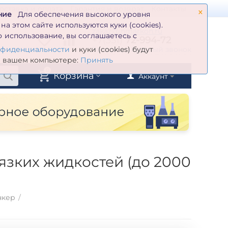
×
оставка и оплата
Гарантия и возврат
Контакты
ние
Для обеспечения высокого уровня
а этом сайте используются куки (cookies).
zakaz@inmarkon.ru
 использование, вы соглашаетесь с
+7(351)
72-994-72
й
Заказать обратный звонок
нфиденциальности
и куки (cookies) будут
а вашем компьютере:
Принять
0
Корзина
Аккаунт
зких жидкостей (до 2000
нкер
/