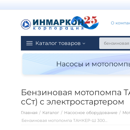
О компа
Каталог товаров
Бензиновая мотопомпа Т
сСт) с электростартером
Главная
/
Каталог
/
Насосное оборудование
/
Мо
Бензиновая мотопомпа ТАНКЕР-Ш 300 для перекачки вязких жидкостей (до 2000 сСт) с электростартером