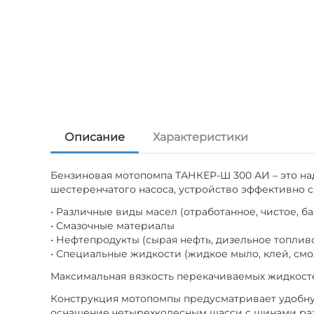
Описание
Характеристики
Бензиновая мотопомпа ТАНКЕР-Ш 300 АИ – это н
шестеренчатого насоса, устройство эффективно 
• Различные виды масел (отработанное, чистое, б
• Смазочные материалы
• Нефтепродукты (сырая нефть, дизельное топливо
• Специальные жидкости (жидкое мыло, клей, смо
Максимальная вязкость перекачиваемых жидкосте
Конструкция мотопомпы предусматривает удобную
оснащение четырехколесным шасси с шинами раз