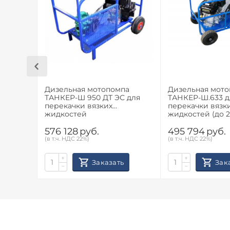
Дизельная мотопомпа
Дизельная мот
ТАНКЕР-Ш 950 ДТ ЭС для
ТАНКЕР-Ш.633 д
перекачки вязких
перекачки вязк
жидкостей
жидкостей (до 2
электростарте
576 128
руб.
495 794
руб.
(в т.ч. НДС 22%)
(в т.ч. НДС 22%)
+
+
Заказать
Зак
−
−