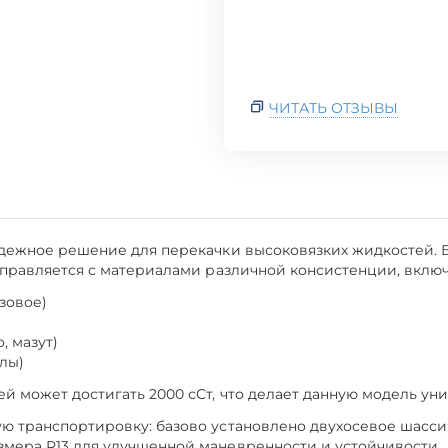
ЧИТАТЬ ОТЗЫВЫ
адежное решение для перекачки высоковязких жидкостей.
справляется с материалами различной консистенции, включ
азовое)
, мазут)
лы)
й может достигать 2000 сСт, что делает данную модель ун
 транспортировку: базово установлено двухосевое шасси,
мера R13 для улучшенной маневренности и устойчивости.