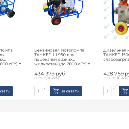
опомпа
Бензиновая мотопомпа
Дизельная 
ля
ТАНКЕР-Ш 950 для
ТАНКЕР-150С
их
перекачки вязких
слабозагря
000 сСт) с
жидкостей (до 2000 сСт) с
ром
электростартером
434 379
руб.
428 769
р
(в т.ч. НДС 22%)
(в т.ч. НДС 22%)
+
+
азать
Заказать
−
−