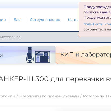
Д
Предупрежде
обслуживания н
Продолжая его
нии
Блог
Сотрудничество
Контакты
Глоссари
политикой ко
сохраняться н
АНКЕР-Ш 300 для перекачки вя
топомпы
/
Мотопомпы по производителям
/
Мотопомпы Та