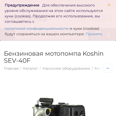
×
Предупреждение
Для обеспечения высокого
уровня обслуживания на этом сайте используются
zakaz@inmarkon.ru
куки (cookies). Продолжая его использование, вы
+7(351)
72-994-72
соглашаетесь с
политикой конфиденциальности
и куки (cookies)
0
будут сохраняться на вашем компьютере:
Принять
Бензиновая мотопомпа Koshin
SEV-40F
Главная
/
Каталог
/
Насосное оборудование
/
Мотопомп