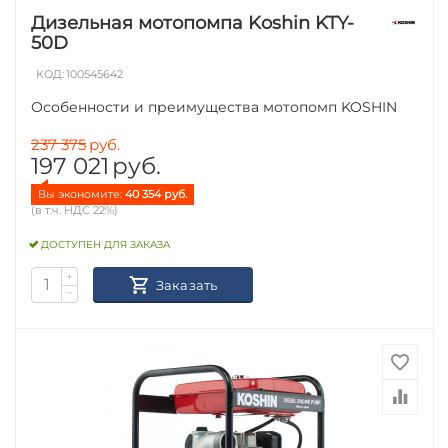
Дизельная мотопомпа Koshin KTY-
50D
КОД:
100545642
Особенности и преимущества мотопомп KOSHIN
237 375
руб.
197 021
руб.
Вы экономите: 
40 354
 руб.
(в т.ч. НДС 22%)
ДОСТУПЕН ДЛЯ ЗАКАЗА
+
Заказать
−