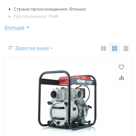
Страна происхождения: Япония
Год основания: 1948
В 1948 году компания KOSHIN Ltd была основана в
Больше
Киото, Япония.
Бренд KOSHIN
Дорогие выше
Бурное развитие предприятия привело к тому, что
всего через 8 лет оно было реорганизовано в
корпорацию. Сегодня она располагает не только
несколькими заводами в разных странах мира, но и
современным исследовательским центром. «Koshin» ―
предприятие с богатой историей и множеством
наград, которые как нельзя лучше соответствуют
стремлениям его специалистов создавать лучшее
оборудование в своей отрасли. Компанию признавали
лучшей в Японии по организации рабочего процесса.
Особенности
Для оборудования мотопомп «Koshin» применяют
надёжные двигатели таких производителей, как