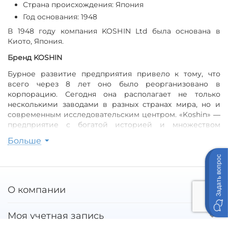
Страна происхождения: Япония
Год основания: 1948
В 1948 году компания KOSHIN Ltd была основана в
Киото, Япония.
Бренд KOSHIN
Бурное развитие предприятия привело к тому, что
всего через 8 лет оно было реорганизовано в
корпорацию. Сегодня она располагает не только
несколькими заводами в разных странах мира, но и
современным исследовательским центром. «Koshin» ―
предприятие с богатой историей и множеством
наград, которые как нельзя лучше соответствуют
Больше
стремлениям его специалистов создавать лучшее
оборудование в своей отрасли. Компанию признавали
Задать вопрос
лучшей в Японии по организации рабочего процесса.
Особенности
О компании
Для оборудования мотопомп «Koshin» применяют
надёжные двигатели таких производителей, как
Моя учетная запись
«Honda» и «Mitsubishi». Они имеют большой