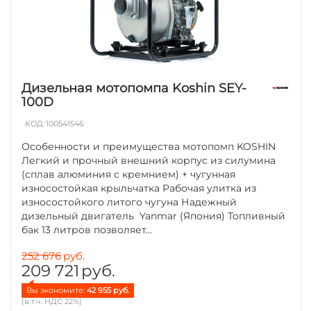
Дизельная мотопомпа Koshin SEY-
100D
КОД:
100541546
Особенности и преимущества мотопомп KOSHIN
Легкий и прочный внешний корпус из силумина
(сплав алюминия с кремнием) + чугунная
износостойкая крыльчатка Рабочая улитка из
износостойкого литого чугуна Надежный
дизельный двигатель Yanmar (Япония) Топливный
бак 13 литров позволяет...
252 676
руб.
209 721
руб.
Вы экономите: 
42 955
 руб.
(в т.ч. НДС 22%)