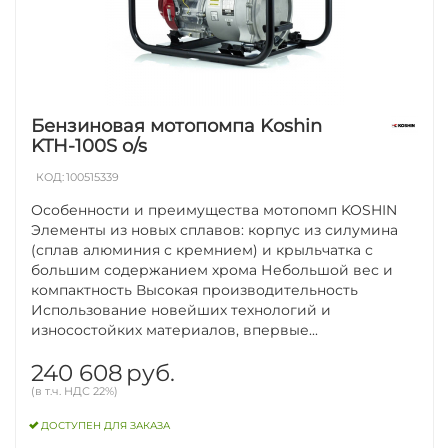
в сельском хозяйстве, строительстве,
промышленности, судостроении и быту.
География продаж:
Koshin - топовый бренд в 160
странах мира. Наиболее известный "HIDELS PUMP".
Бензиновая мотопомпа Koshin
KTH-100S o/s
КОД:
100515339
Особенности и преимущества мотопомп KOSHIN
Элементы из новых сплавов: корпус из силумина
(сплав алюминия с кремнием) и крыльчатка с
большим содержанием хрома Небольшой вес и
компактность Высокая производительность
Использование новейших технологий и
износостойких материалов, впервые...
240 608
руб.
(в т.ч. НДС 22%)
ДОСТУПЕН ДЛЯ ЗАКАЗА