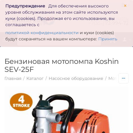
×
Предупреждение
Для обеспечения высокого
уровня обслуживания на этом сайте используются
zakaz@inmarkon.ru
куки (cookies). Продолжая его использование, вы
+7(351)
72-994-72
соглашаетесь с
политикой конфиденциальности
и куки (cookies)
0
будут сохраняться на вашем компьютере:
Принять
Бензиновая мотопомпа Koshin
SEV-25F
Главная
/
Каталог
/
Насосное оборудование
/
Мотопомп