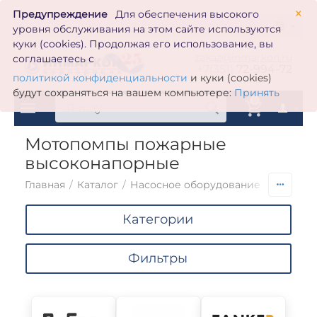
×
Предупреждение
Для обеспечения высокого
уровня обслуживания на этом сайте используются
куки (cookies). Продолжая его использование, вы
zakaz@inmarkon.ru
соглашаетесь с
+7(351)
72-994-72
политикой конфиденциальности
и куки (cookies)
будут сохраняться на вашем компьютере:
Принять
0
Мотопомпы пожарные
высоконапорные
Главная
/
Каталог
/
Насосное оборудование
/
Мотопо
Категории
Фильтры