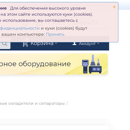
×
оставка и оплата
Гарантия и возврат
Контакты
ние
Для обеспечения высокого уровня
а этом сайте используются куки (cookies).
zakaz@inmarkon.ru
 использование, вы соглашаетесь с
+7(351)
72-994-72
й
Заказать обратный звонок
нфиденциальности
и куки (cookies) будут
а вашем компьютере:
Принять
0
Корзина
Аккаунт
вые охладители и сепараторы
/