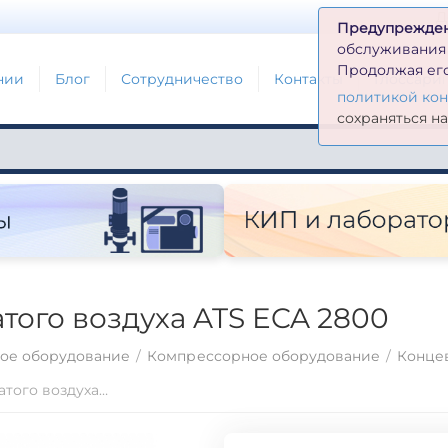
Д
Предупрежде
обслуживания н
Продолжая его
нии
Блог
Сотрудничество
Контакты
Глоссари
политикой ко
сохраняться н
того воздуха ATS ECA 2800
ое оборудование
/
Компрессорное оборудование
/
Конце
Концевой охладитель сжатого воздуха ATS ECA 2800