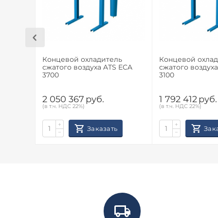
Концевой охладитель
Концевой охлад
сжатого воздуха ATS ECA
сжатого воздуха
3700
3100
2 050 367
руб.
1 792 412
руб.
(в т.ч. НДС 22%)
(в т.ч. НДС 22%)
+
+
Заказать
Зак
−
−