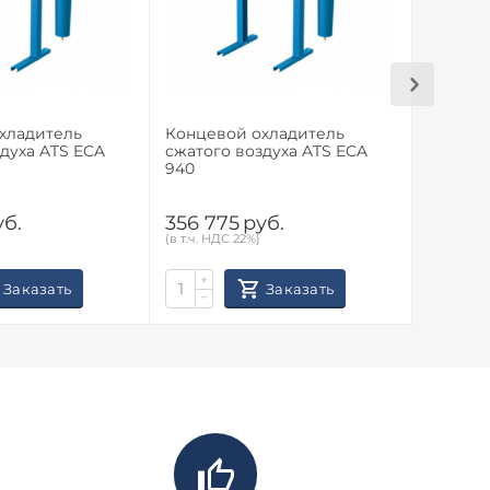
хладитель
Концевой охладитель
Концев
духа ATS ECA
сжатого воздуха ATS ECA
сжатого
940
628
уб.
356 775
руб.
194 13
(в т.ч. НДС 22%)
(в т.ч. НД
+
+
Заказать
Заказать
−
−