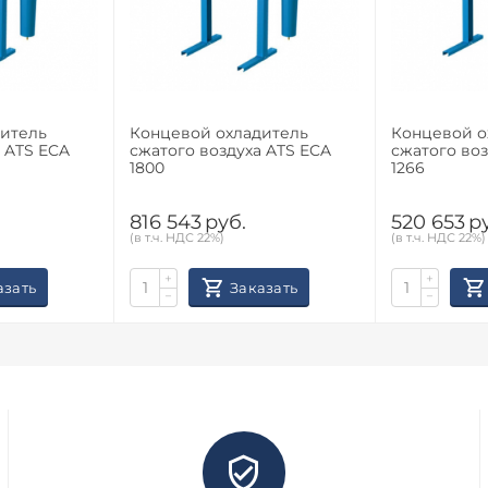
итель
Концевой охладитель
Концевой о
 ATS ECA
сжатого воздуха ATS ECA
сжатого воз
1800
1266
816 543
руб.
520 653
р
(в т.ч. НДС 22%)
(в т.ч. НДС 22%)
+
+
азать
Заказать
−
−