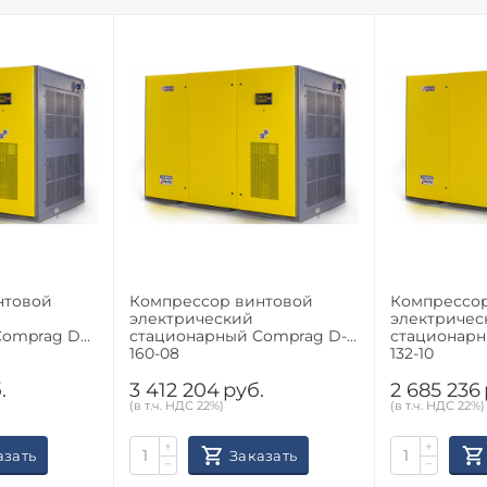
нтовой
Компрессор винтовой
Компрессо
электрический
электричес
Comprag DV-
стационарный Comprag D-
стационарн
160-08
132-10
.
3 412 204
руб.
2 685 236
(в т.ч. НДС 22%)
(в т.ч. НДС 22%)
+
+
азать
Заказать
−
−