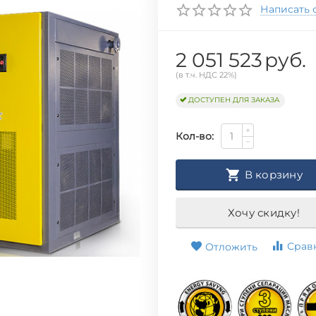
Написать 
2 051 523
руб.
(в т.ч. НДС 22%)
ДОСТУПЕН ДЛЯ ЗАКАЗА
+
Кол-во:
−
В корзину
Хочу скидку!
Срав
Отложить