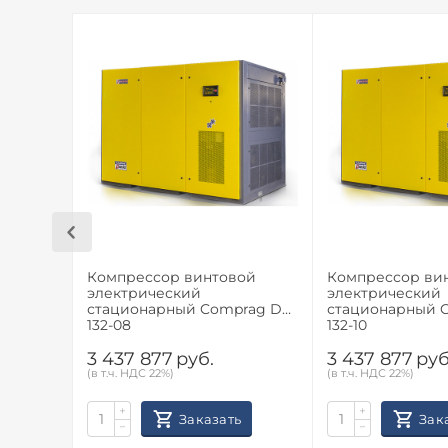
Компрессор винтовой
Компрессор ви
электрический
электрический
стационарный Comprag DV-
стационарный 
132-08
132-10
3 437 877
руб.
3 437 877
руб
(в т.ч. НДС 22%)
(в т.ч. НДС 22%)
+
+
Заказать
Зак
−
−