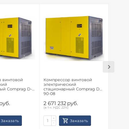
р винтовой
Компрессор винтовой
Компре
кий
электрический
электр
ый Comprag D-
стационарный Comprag DV-
стацио
90-08
7508
руб.
2 671 232
руб.
2 617 
(в т.ч. НДС 22%)
(в т.ч. НД
+
+
Заказать
Заказать
−
−