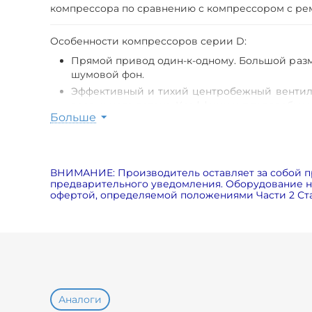
компрессора по сравнению с компрессором с ре
Особенности компрессоров серии D:
Прямой привод один-к-одному. Большой разм
шумовой фон.
Эффективный и тихий центробежный вентиля
воздушного потока. Коэффициент теплообме
Больше
Компоненты компрессора соединены металли
и долговечный чем применение резиновых р
Функция непосредственного контроля давлен
Облегченный доступ ко всем основным узлам
ВНИМАНИЕ: Производитель оставляет за собой п
предварительного уведомления. Оборудование на
офертой, определяемой положениями Части 2 Ста
Аналоги