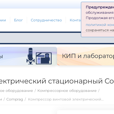
Д
Предупрежде
обслуживания н
Продолжая его
нии
Блог
Сотрудничество
Контакты
Глоссари
политикой ко
сохраняться н
ектрический стационарный C
ое оборудование
/
Компрессорное оборудование
/
м
/
Comprag
/
Компрессор винтовой электрический стационарный Comprag D-9008