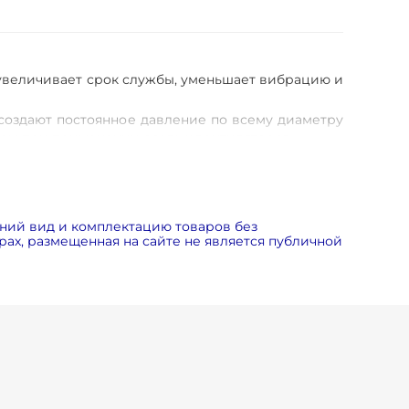
увеличивает срок службы, уменьшает вибрацию и
оздают постоянное давление по всему диаметру
чем при применении осевых вентиляторов.
рукавами. Данный метод сборки более надёжный
и в систему управления.
ний вид и комплектацию товаров без
ах, размещенная на сайте не является публичной