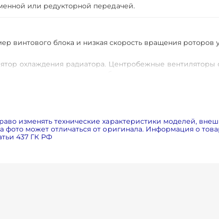
менной или редукторной передачей.
ер винтового блока и низкая скорость вращения роторов 
тор охлаждения радиатора. Центробежные вентиляторы с
на при использовании центробежных вентиляторов выше, 
ческой трубной разводкой или гибкими металлическими 
укавов.
ия в системе при старте компрессора добавляет надёжност
 компрессора для проведения технического обслуживания.
раво изменять технические характеристики моделей, внеш
 фото может отличаться от оригинала. Информация о товар
тьи 437 ГК РФ