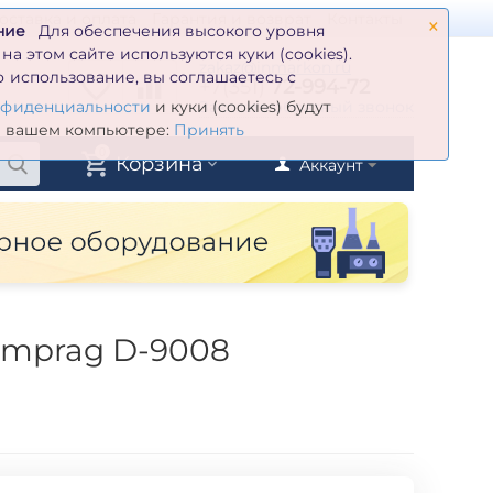
×
оставка и оплата
Гарантия и возврат
Контакты
ние
Для обеспечения высокого уровня
а этом сайте используются куки (cookies).
zakaz@inmarkon.ru
 использование, вы соглашаетесь с
+7(351)
72-994-72
й
Заказать обратный звонок
нфиденциальности
и куки (cookies) будут
а вашем компьютере:
Принять
0
Корзина
Аккаунт
omprag D-9008