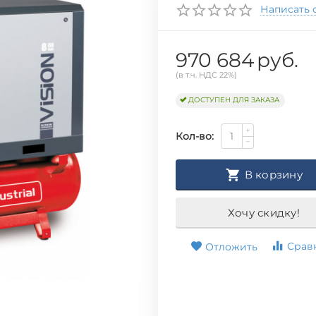
Написать 
970 684
руб.
(в т.ч. НДС 22%)
ДОСТУПЕН ДЛЯ ЗАКАЗА
+
Кол-во:
−
В корзину
Хочу скидку!
Срав
Отложить