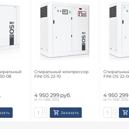
пиральный
Спиральный компрессор
Спиральны
30-08
FINI OS 22-10
FINI OS 22-0
.
4 950 299
руб.
4 950 299
(в т.ч. НДС 22%)
(в т.ч. НДС 22%)
+
+
азать
Заказать
−
−