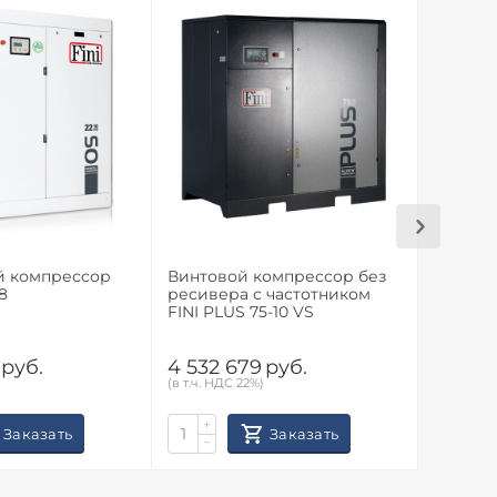
й компрессор
Винтовой компрессор без
Винтов
8
ресивера с частотником
ресиве
FINI PLUS 75-10 VS
FINI PL
руб.
4 532 679
руб.
4 532 
(в т.ч. НДС 22%)
(в т.ч. НД
+
+
Заказать
Заказать
−
−