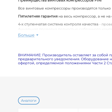
Преимущества винтовых компрессоров FINI
Все винтовые компрессоры производятся только
Пятилетняя гарантия
на весь компрессор, а не на
4-х ступенчатая система контроля качества
- пров
финальная проверка полностью собранного комп
Больше
Poly-V ремень с периодичностью замены от 6 000
Оригинальные расходные материалы
для компрес
Пониженный уровень шума
(меньше на 7дБ по ср
ВНИМАНИЕ: Производитель оставляет за собой п
вентилятора, специальных шумозащитных панелей
предварительного уведомления. Оборудование на
офертой, определяемой положениями Части 2 Ста
Экономия электричества на 5%
за счет использов
Возможность использования в экстремальных ус
Аналоги