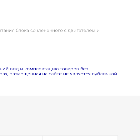
ытания блока сочлененного с двигателем и
живание.
мость ТО ниже, чем у конкурентных моделей.
ия центробежного малошумного и надежного
ний вид и комплектацию товаров без
тового блока на виброопорах.
ах, размещенная на сайте не является публичной
льшой площади.