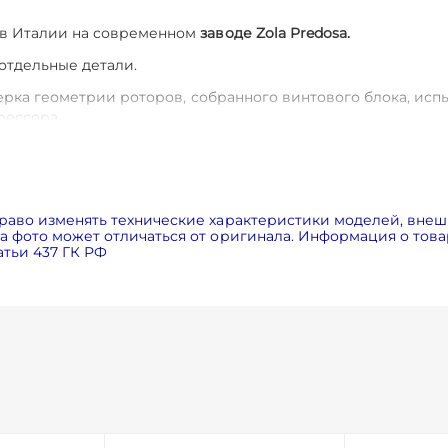
 в Италии на современном
заводе Zola Predosa.
 отдельные детали.
ерка геометрии роторов, собранного винтового блока, исп
рессора.
 часов.
Это позволит вам в 2 раза снизить затраты на обслу
соров FINI одни из самых недорогих, благодаря этому стои
авнению с аналогами). Это достигается за счет применен
раво изменять технические характеристики моделей, внеш
 внутри компрессора и установке электродвигателя и вин
 фото может отличаться от оригинала. Информация о товар
тьи 437 ГК РФ
ания электродвигателей класса энергоэффективности IE3
ловиях
за счет центробежного вентилятора и радиатора бо