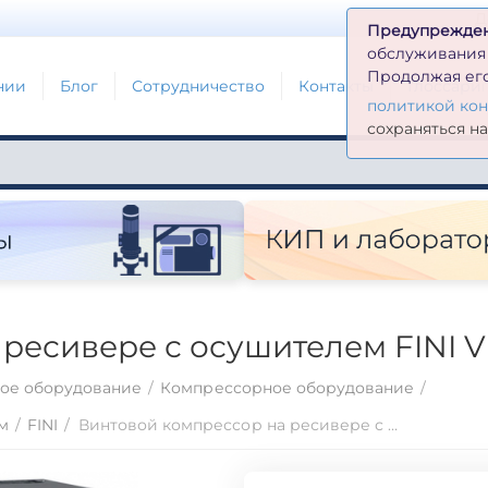
Д
Предупрежде
обслуживания н
Продолжая его
нии
Блог
Сотрудничество
Контакты
Глоссари
политикой ко
сохраняться н
ресивере с осушителем FINI V
ое оборудование
/
Компрессорное оборудование
/
м
/
FINI
/
Винтовой компрессор на ресивере с осушителем FINI VISION 810-270F-ES