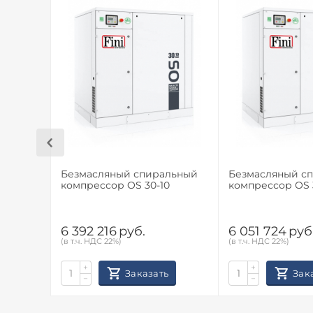
Безмасляный спиральный
Безмасляный с
компрессор OS 30-10
компрессор OS 
6 392 216
руб.
6 051 724
руб
(в т.ч. НДС 22%)
(в т.ч. НДС 22%)
+
+
Заказать
Зак
−
−