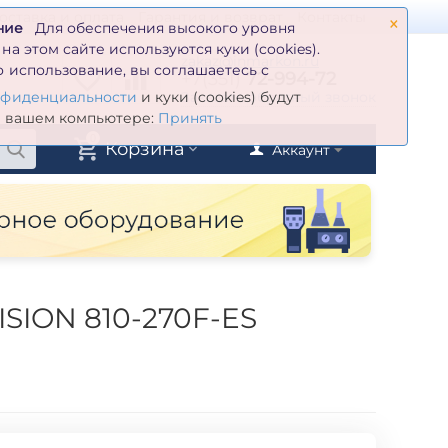
×
оставка и оплата
Гарантия и возврат
Контакты
ние
Для обеспечения высокого уровня
а этом сайте используются куки (cookies).
zakaz@inmarkon.ru
 использование, вы соглашаетесь с
+7(351)
72-994-72
й
Заказать обратный звонок
нфиденциальности
и куки (cookies) будут
а вашем компьютере:
Принять
0
Корзина
Аккаунт
ISION 810-270F-ES