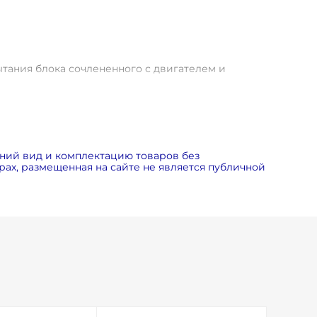
ытания блока сочлененного с двигателем и
живание.
мость ТО ниже, чем у конкурентных моделей.
ия центробежного малошумного и надежного
ний вид и комплектацию товаров без
тового блока на виброопорах.
ах, размещенная на сайте не является публичной
льшой площади.