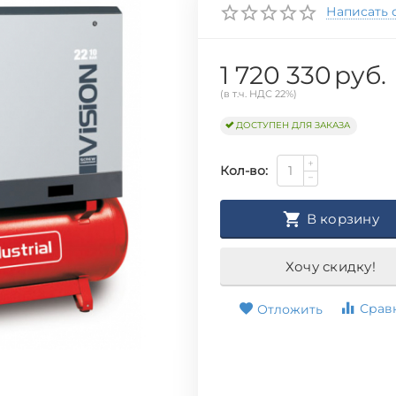
Написать 
1 720 330
руб.
(в т.ч. НДС 22%)
ДОСТУПЕН ДЛЯ ЗАКАЗА
+
Кол-во:
−
В корзину
Хочу скидку!
Срав
Отложить