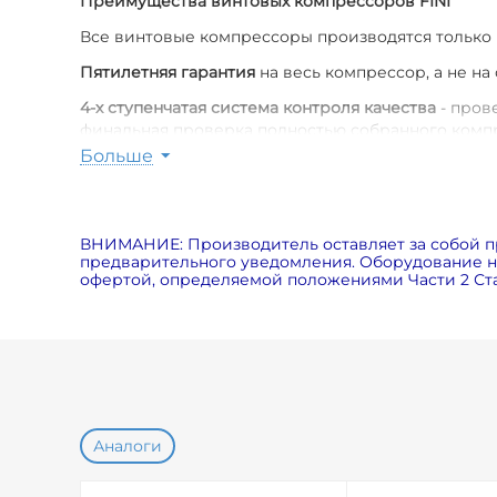
Преимущества винтовых компрессоров FINI
Все винтовые компрессоры производятся только
Пятилетняя гарантия
на весь компрессор, а не на
4-х ступенчатая система контроля качества
- пров
финальная проверка полностью собранного комп
Больше
Poly-V ремень с периодичностью замены от 6 000
Оригинальные расходные материалы
для компрес
Пониженный уровень шума
(меньше на 7дБ по ср
ВНИМАНИЕ: Производитель оставляет за собой п
вентилятора, специальных шумозащитных панелей
предварительного уведомления. Оборудование на
офертой, определяемой положениями Части 2 Ста
Экономия электричества на 5%
за счет использов
Возможность использования в экстремальных ус
Аналоги