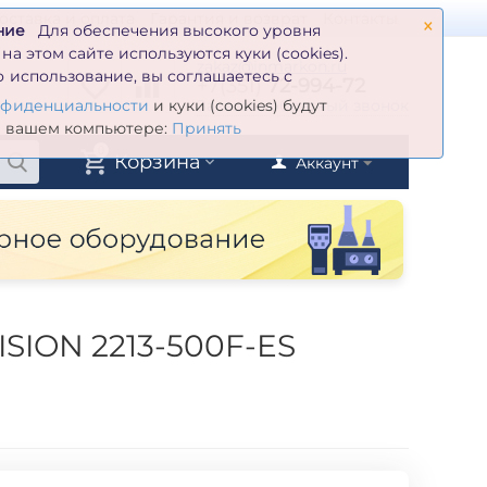
×
оставка и оплата
Гарантия и возврат
Контакты
ние
Для обеспечения высокого уровня
а этом сайте используются куки (cookies).
zakaz@inmarkon.ru
 использование, вы соглашаетесь с
+7(351)
72-994-72
й
Заказать обратный звонок
нфиденциальности
и куки (cookies) будут
а вашем компьютере:
Принять
0
Корзина
Аккаунт
ISION 2213-500F-ES