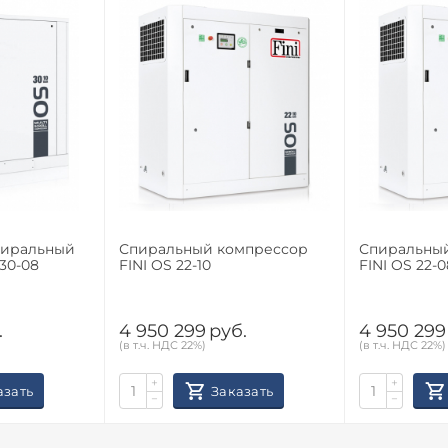
пиральный
Спиральный компрессор
Спиральны
30-08
FINI OS 22-10
FINI OS 22-0
.
4 950 299
руб.
4 950 299
(в т.ч. НДС 22%)
(в т.ч. НДС 22%)
+
+
азать
Заказать
−
−