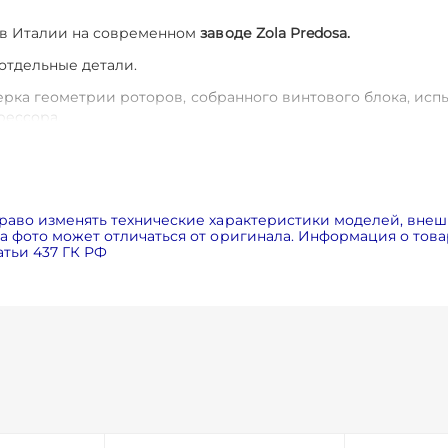
 в Италии на современном
заводе Zola Predosa.
 отдельные детали.
ерка геометрии роторов, собранного винтового блока, исп
рессора.
 часов.
Это позволит вам в 2 раза снизить затраты на обслу
соров FINI одни из самых недорогих, благодаря этому стои
авнению с аналогами). Это достигается за счет применен
раво изменять технические характеристики моделей, внеш
 внутри компрессора и установке электродвигателя и вин
 фото может отличаться от оригинала. Информация о товар
тьи 437 ГК РФ
ания электродвигателей класса энергоэффективности IE3
ловиях
за счет центробежного вентилятора и радиатора бо