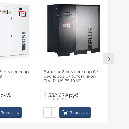
й компрессор
Винтовой компрессор без
Винтов
8
ресивера с частотником
ресиве
FINI PLUS 75-10 VS
FINI PL
руб.
4 532 679
руб.
4 532 
(в т.ч. НДС 22%)
(в т.ч. НД
+
+
Заказать
Заказать
−
−