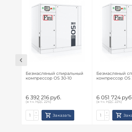
Безмасляный спиральный
Безмасляный с
компрессор OS 30-10
компрессор OS 
6 392 216
руб.
6 051 724
руб
(в т.ч. НДС 22%)
(в т.ч. НДС 22%)
+
+
Заказать
Зак
−
−