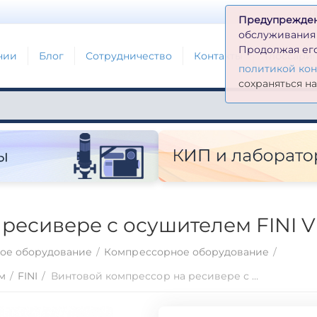
Д
Предупрежде
обслуживания н
Продолжая его
нии
Блог
Сотрудничество
Контакты
Глоссари
политикой ко
сохраняться н
ресивере с осушителем FINI V
ое оборудование
/
Компрессорное оборудование
/
м
/
FINI
/
Винтовой компрессор на ресивере с осушителем FINI VISION 2213-500F-ES