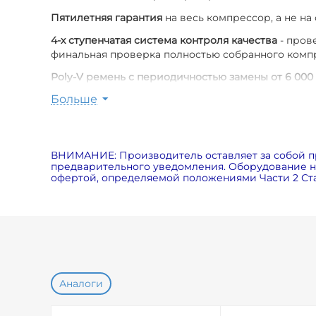
Пятилетняя гарантия
на весь компрессор, а не на
4-х ступенчатая система контроля качества
- пров
финальная проверка полностью собранного комп
Poly-V ремень с периодичностью замены от 6 000
Больше
Оригинальные расходные материалы
для компрес
Пониженный уровень шума
(меньше на 7дБ по ср
вентилятора, специальных шумозащитных панелей
ВНИМАНИЕ: Производитель оставляет за собой п
Экономия электричества на 5%
за счет использов
предварительного уведомления. Оборудование на
офертой, определяемой положениями Части 2 Ста
Возможность использования в экстремальных ус
Аналоги