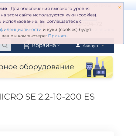
×
оставка и оплата
Гарантия и возврат
Контакты
ние
Для обеспечения высокого уровня
а этом сайте используются куки (cookies).
zakaz@inmarkon.ru
 использование, вы соглашаетесь с
+7(351)
72-994-72
й
Заказать обратный звонок
нфиденциальности
и куки (cookies) будут
а вашем компьютере:
Принять
0
Корзина
Аккаунт
CRO SE 2.2-10-200 ES