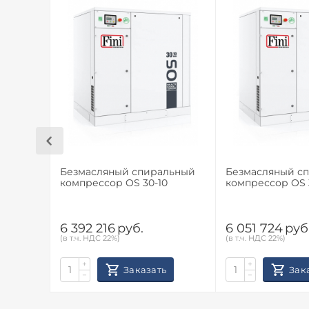
Безмасляный спиральный
Безмасляный с
компрессор OS 30-10
компрессор OS 
6 392 216
руб.
6 051 724
руб
(в т.ч. НДС 22%)
(в т.ч. НДС 22%)
+
+
Заказать
Зак
−
−