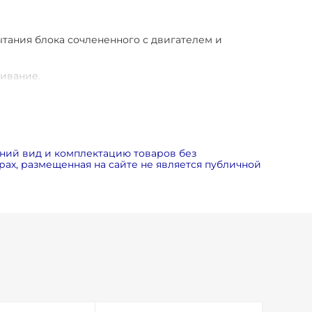
ытания блока сочлененного с двигателем и
живание.
мость ТО ниже, чем у конкурентных моделей.
ия центробежного малошумного и надежного
тового блока на виброопорах.
ний вид и комплектацию товаров без
ах, размещенная на сайте не является публичной
льшой площади.