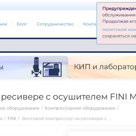
Д
Предупрежде
обслуживания н
Продолжая его
нии
Блог
Сотрудничество
Контакты
Глоссари
политикой ко
сохраняться н
ресивере с осушителем FINI MI
ое оборудование
/
Компрессорное оборудование
/
м
/
FINI
/
Винтовой компрессор на ресивере с осушителем FINI MICRO SE 2.2-10-200 ES