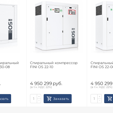
пиральный
Спиральный компрессор
Спиральны
30-08
FINI OS 22-10
FINI OS 22-0
.
4 950 299
руб.
4 950 299
(в т.ч. НДС 22%)
(в т.ч. НДС 22%)
+
+
азать
Заказать
−
−