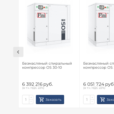
Безмасляный спиральный
Безмасляный с
компрессор OS 30-10
компрессор OS 
6 392 216
руб.
6 051 724
руб
(в т.ч. НДС 22%)
(в т.ч. НДС 22%)
+
+
Заказать
Зак
−
−