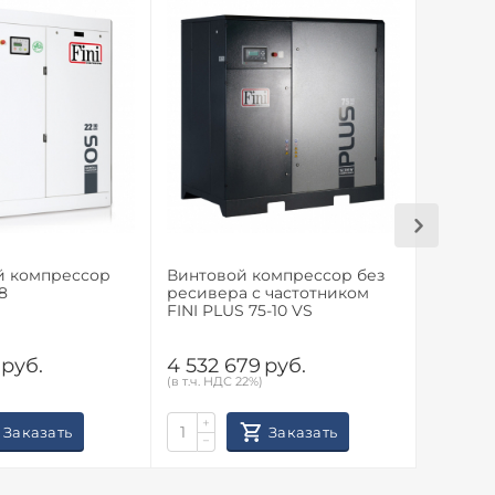
й компрессор
Винтовой компрессор без
Винтов
8
ресивера с частотником
ресиве
FINI PLUS 75-10 VS
FINI PL
руб.
4 532 679
руб.
4 532 
(в т.ч. НДС 22%)
(в т.ч. НД
+
+
Заказать
Заказать
−
−