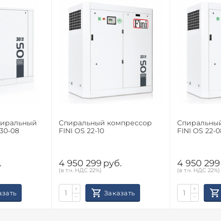
пиральный
Спиральный компрессор
Спиральны
30-08
FINI OS 22-10
FINI OS 22-0
.
4 950 299
руб.
4 950 299
(в т.ч. НДС 22%)
(в т.ч. НДС 22%)
+
+
азать
Заказать
−
−