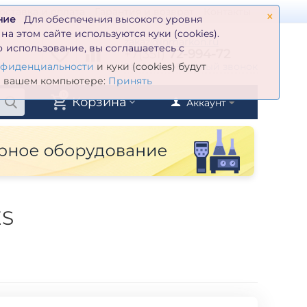
×
оставка и оплата
Гарантия и возврат
Контакты
ние
Для обеспечения высокого уровня
а этом сайте используются куки (cookies).
zakaz@inmarkon.ru
 использование, вы соглашаетесь с
+7(351)
72-994-72
й
Заказать обратный звонок
нфиденциальности
и куки (cookies) будут
а вашем компьютере:
Принять
0
Корзина
Аккаунт
ES