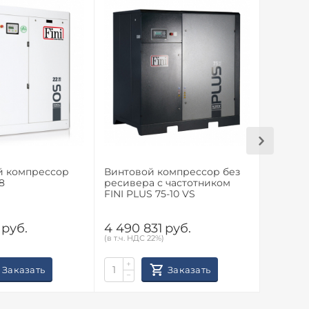
й компрессор
Винтовой компрессор без
Винтов
8
ресивера с частотником
ресиве
FINI PLUS 75-10 VS
FINI PL
руб.
4 490 831
руб.
4 490 
(в т.ч. НДС 22%)
(в т.ч. НД
+
+
Заказать
Заказать
−
−