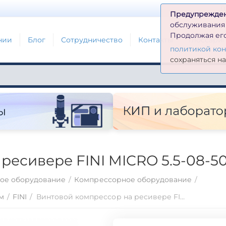
Д
Предупрежде
обслуживания н
Продолжая его
нии
Блог
Сотрудничество
Контакты
Глоссари
политикой ко
сохраняться н
ресивере FINI MICRO 5.5-08-5
ое оборудование
/
Компрессорное оборудование
/
м
/
FINI
/
Винтовой компрессор на ресивере FINI MICRO 5.5-08-500