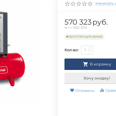
Написать 
570 323
руб.
(в т.ч. НДС 22%)
ДОСТУПЕН ДЛЯ ЗАКАЗА
+
Кол-во:
−
В корзину
Хочу скидку!
Срав
Отложить