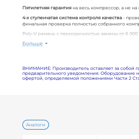
Пятилетняя гарантия
на весь компрессор, а не на
4-х ступенчатая система контроля качества
- пров
финальная проверка полностью собранного комп
Poly-V ремень с периодичностью замены от 6 000
Больше
Оригинальные расходные материалы
для компрес
Пониженный уровень шума
(меньше на 7дБ по ср
вентилятора, специальных шумозащитных панелей
ВНИМАНИЕ: Производитель оставляет за собой п
Экономия электричества на 5%
за счет использов
предварительного уведомления. Оборудование на
офертой, определяемой положениями Части 2 Ста
Возможность использования в экстремальных ус
Аналоги