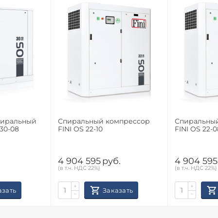
пиральный
Спиральный компрессор
Спиральны
30-08
FINI OS 22-10
FINI OS 22-0
.
4 904 595
руб.
4 904 595
(в т.ч. НДС 22%)
(в т.ч. НДС 22%)
+
+
азать
Заказать
−
−