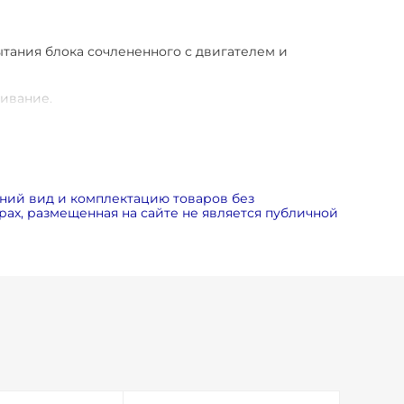
ытания блока сочлененного с двигателем и
живание.
мость ТО ниже, чем у конкурентных моделей.
ия центробежного малошумного и надежного
тового блока на виброопорах.
ний вид и комплектацию товаров без
ах, размещенная на сайте не является публичной
льшой площади.