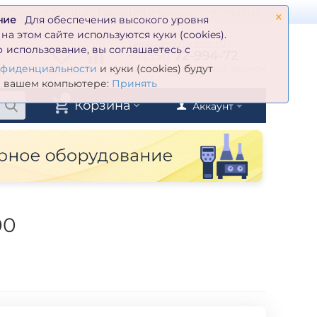
×
оставка и оплата
Гарантия и возврат
Контакты
ние
Для обеспечения высокого уровня
а этом сайте используются куки (cookies).
zakaz@inmarkon.ru
 использование, вы соглашаетесь с
+7(351)
72-994-72
й
Заказать обратный звонок
нфиденциальности
и куки (cookies) будут
а вашем компьютере:
Принять
0
Корзина
Аккаунт
00