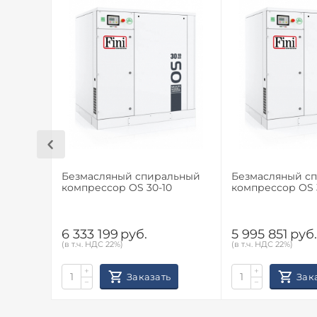
Безмасляный спиральный
Безмасляный с
компрессор OS 30-10
компрессор OS 
6 333 199
руб.
5 995 851
руб
(в т.ч. НДС 22%)
(в т.ч. НДС 22%)
+
+
Заказать
Зак
−
−