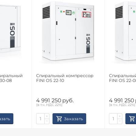
пиральный
Спиральный компрессор
Спиральны
30-08
FINI OS 22-10
FINI OS 22-0
.
4 991 250
руб.
4 991 250
(в т.ч. НДС 22%)
(в т.ч. НДС 22%)
+
+
азать
Заказать
−
−