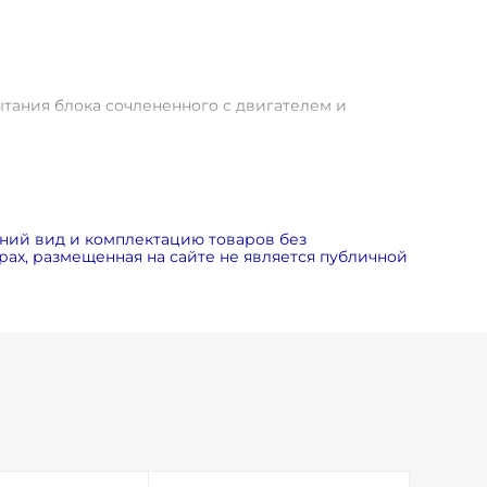
ытания блока сочлененного с двигателем и
живание.
мость ТО ниже, чем у конкурентных моделей.
ия центробежного малошумного и надежного
ний вид и комплектацию товаров без
тового блока на виброопорах.
ах, размещенная на сайте не является публичной
льшой площади.