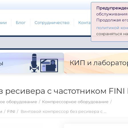
Д
Предупрежде
обслуживания н
Продолжая его
нии
Блог
Сотрудничество
Контакты
Глоссари
политикой ко
сохраняться н
ресивера с частотником FINI 
ое оборудование
/
Компрессорное оборудование
/
м
/
FINI
/
Винтовой компрессор без ресивера с частотником FINI K-MAX 22-13 VS