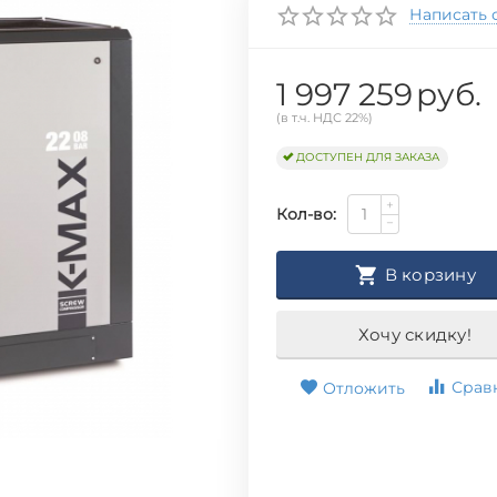
Написать 
1 997 259
руб.
(в т.ч. НДС 22%)
ДОСТУПЕН ДЛЯ ЗАКАЗА
+
Кол-во:
−
В корзину
Хочу скидку!
Срав
Отложить