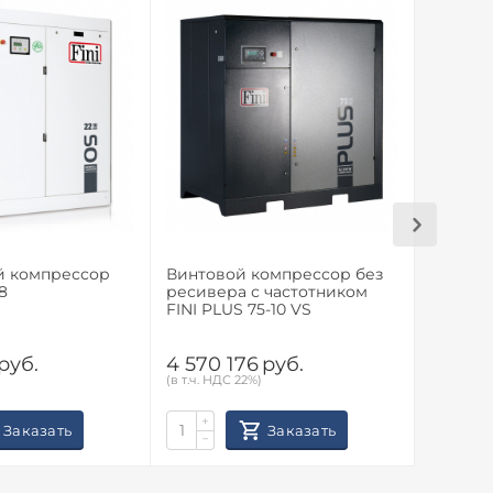
й компрессор
Винтовой компрессор без
Винтов
8
ресивера с частотником
ресиве
FINI PLUS 75-10 VS
FINI PL
руб.
4 570 176
руб.
4 570 
(в т.ч. НДС 22%)
(в т.ч. НД
+
+
Заказать
Заказать
−
−