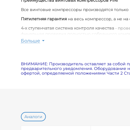
Преимущества винтовых компрессоров FINI
Все винтовые компрессоры производятся только
Пятилетняя гарантия
на весь компрессор, а не на
4-х ступенчатая система контроля качества
- пров
финальная проверка полностью собранного комп
Больше
Poly-V ремень с периодичностью замены от 6 000
Оригинальные расходные материалы
для компрес
Пониженный уровень шума
(меньше на 7дБ по ср
ВНИМАНИЕ: Производитель оставляет за собой п
вентилятора, специальных шумозащитных панелей
предварительного уведомления. Оборудование на
офертой, определяемой положениями Части 2 Ста
Экономия электричества на 5%
за счет использов
Возможность использования в экстремальных ус
Аналоги