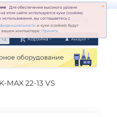
×
оставка и оплата
Гарантия и возврат
Контакты
ние
Для обеспечения высокого уровня
а этом сайте используются куки (cookies).
zakaz@inmarkon.ru
 использование, вы соглашаетесь с
+7(351)
72-994-72
й
Заказать обратный звонок
нфиденциальности
и куки (cookies) будут
а вашем компьютере:
Принять
0
Корзина
Аккаунт
K-MAX 22-13 VS