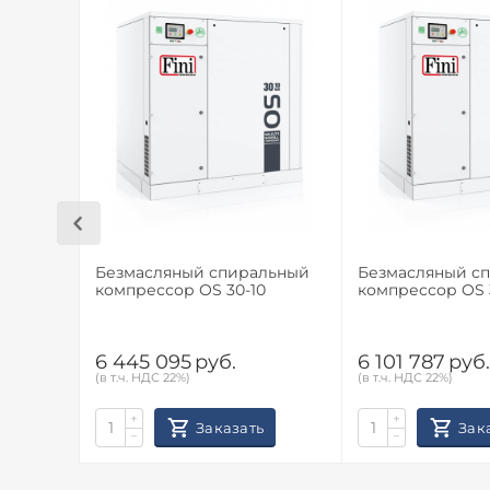
Безмасляный спиральный
Безмасляный с
компрессор OS 30-10
компрессор OS 
6 445 095
руб.
6 101 787
руб
(в т.ч. НДС 22%)
(в т.ч. НДС 22%)
+
+
Заказать
Зак
−
−