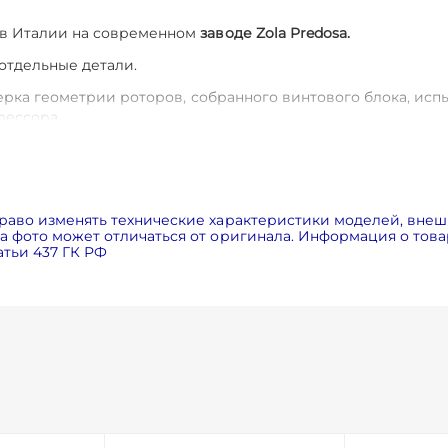
 в Италии на современном
заводе Zola Predosa.
 отдельные детали.
ерка геометрии роторов, собранного винтового блока, исп
рессора.
 часов.
Это позволит вам в 2 раза снизить затраты на обслу
соров FINI одни из самых недорогих, благодаря этому стои
авнению с аналогами). Это достигается за счет применен
раво изменять технические характеристики моделей, внеш
 внутри компрессора и установке электродвигателя и вин
 фото может отличаться от оригинала. Информация о товар
тьи 437 ГК РФ
ания электродвигателей класса энергоэффективности IE3
ловиях
за счет центробежного вентилятора и радиатора бо