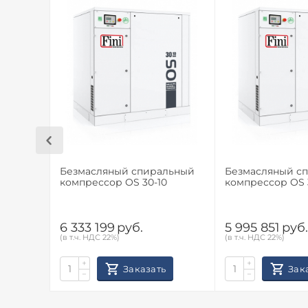
Безмасляный спиральный
Безмасляный с
компрессор OS 30-10
компрессор OS 
6 333 199
руб.
5 995 851
руб
(в т.ч. НДС 22%)
(в т.ч. НДС 22%)
+
+
Заказать
Зак
−
−