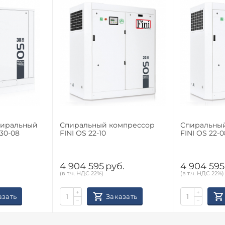
пиральный
Спиральный компрессор
Спиральны
30-08
FINI OS 22-10
FINI OS 22-0
.
4 904 595
руб.
4 904 595
(в т.ч. НДС 22%)
(в т.ч. НДС 22%)
+
+
азать
Заказать
−
−