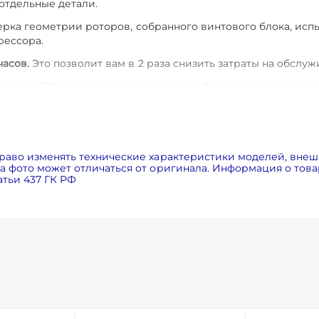
 отдельные детали.
ерка геометрии роторов, собранного винтового блока, исп
рессора.
часов.
Это позволит вам в 2 раза снизить затраты на обслуж
соров FINI одни из самых недорогих, благодаря этому стои
авнению с аналогами). Это достигается за счет применен
 внутри компрессора и установке электродвигателя и вин
ания электродвигателей класса энергоэффективности IE3
раво изменять технические характеристики моделей, внеш
 фото может отличаться от оригинала. Информация о товар
ловиях
за счет центробежного вентилятора и радиатора бо
тьи 437 ГК РФ