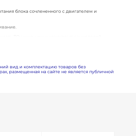
ытания блока сочлененного с двигателем и
ивание.
мость ТО ниже, чем у конкурентных моделей.
ия центробежного малошумного и надежного
тового блока на виброопорах.
ний вид и комплектацию товаров без
ах, размещенная на сайте не является публичной
льшой площади.