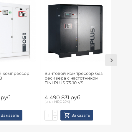
й компрессор
Винтовой компрессор без
Винтов
8
ресивера с частотником
ресиве
FINI PLUS 75-10 VS
FINI PL
руб.
4 490 831
руб.
4 490 
(в т.ч. НДС 22%)
(в т.ч. НД
+
+
Заказать
Заказать
−
−