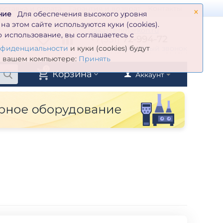
×
оставка и оплата
Гарантия и возврат
Контакты
ние
Для обеспечения высокого уровня
а этом сайте используются куки (cookies).
zakaz@inmarkon.ru
 использование, вы соглашаетесь с
+7(351)
72-994-72
й
Заказать обратный звонок
нфиденциальности
и куки (cookies) будут
а вашем компьютере:
Принять
0
Корзина
Аккаунт