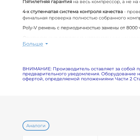
Пятилетняя гарантия
на весь компрессор, а не на
4-х ступенчатая система контроля качества
- пров
финальная проверка полностью собранного комп
Poly-V ремень с периодичностью замены от 8000 
Оригинальные расходные материалы
для компрес
Больше
Пониженный уровень шума
(меньше на 7дБ по ср
вентилятора, специальных шумозащитных панелей
Экономия электричества на 5%
за счет использов
ВНИМАНИЕ: Производитель оставляет за собой п
предварительного уведомления. Оборудование на
Возможность использования в экстремальных ус
офертой, определяемой положениями Части 2 Ста
Аналоги