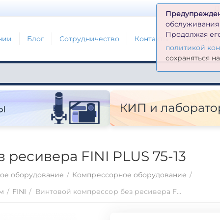
Д
Предупрежде
обслуживания н
Продолжая его
нии
Блог
Сотрудничество
Контакты
Глоссари
политикой ко
сохраняться н
 ресивера FINI PLUS 75-13
ое оборудование
/
Компрессорное оборудование
/
м
/
FINI
/
Винтовой компрессор без ресивера FINI PLUS 75-13