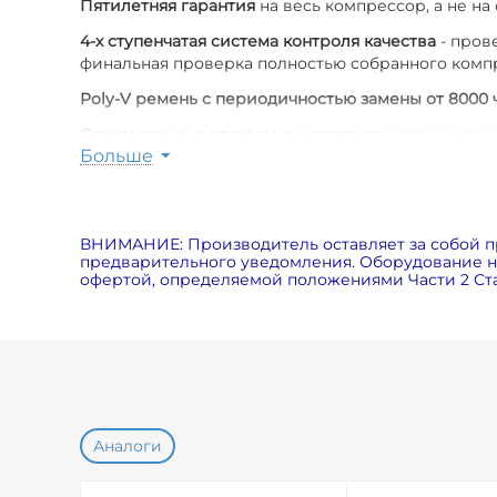
Пятилетняя гарантия
на весь компрессор, а не на
4-х ступенчатая система контроля качества
- пров
финальная проверка полностью собранного комп
Poly-V ремень с периодичностью замены от 8000 
Оригинальные расходные материалы
для компрес
Больше
Пониженный уровень шума
(меньше на 7дБ по ср
вентилятора, специальных шумозащитных панелей
Экономия электричества на 5%
за счет использов
ВНИМАНИЕ: Производитель оставляет за собой п
предварительного уведомления. Оборудование на
Возможность использования в экстремальных ус
офертой, определяемой положениями Части 2 Ста
Аналоги