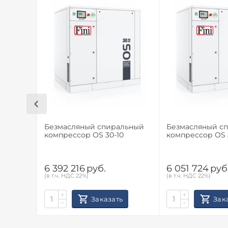
Безмасляный спиральный
Безмасляный с
компрессор OS 30-10
компрессор OS 
6 392 216
руб.
6 051 724
руб
(в т.ч. НДС 22%)
(в т.ч. НДС 22%)
+
+
Заказать
Зак
−
−