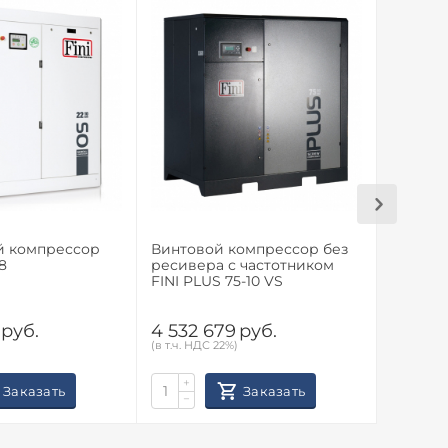
й компрессор
Винтовой компрессор без
Винтов
8
ресивера с частотником
ресиве
FINI PLUS 75-10 VS
FINI PL
руб.
4 532 679
руб.
4 532 
(в т.ч. НДС 22%)
(в т.ч. НД
+
+
Заказать
Заказать
−
−