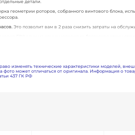
 отдельные детали.
ерка геометрии роторов, собранного винтового блока, исп
рессора.
часов.
Это позволит вам в 2 раза снизить затраты на обслуж
соров FINI одни из самых недорогих, благодаря этому стои
авнению с аналогами). Это достигается за счет применен
 внутри компрессора и установке электродвигателя и вин
ания электродвигателей класса энергоэффективности IE3
раво изменять технические характеристики моделей, внеш
 фото может отличаться от оригинала. Информация о товар
ловиях
за счет центробежного вентилятора и радиатора бо
тьи 437 ГК РФ