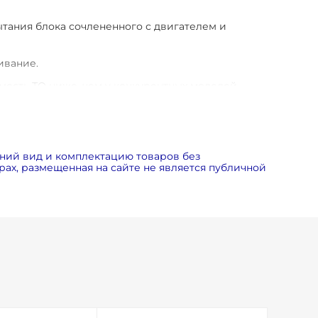
ытания блока сочлененного с двигателем и
ивание.
мость ТО ниже, чем у конкурентных моделей.
ия центробежного малошумного и надежного
тового блока на виброопорах.
ний вид и комплектацию товаров без
ах, размещенная на сайте не является публичной
льшой площади.