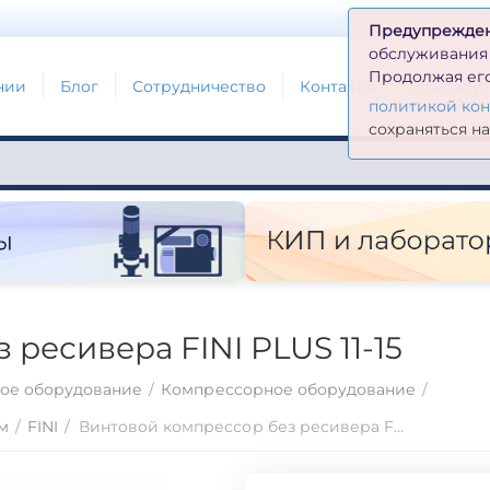
Д
Предупрежде
обслуживания н
Продолжая его
нии
Блог
Сотрудничество
Контакты
Глоссари
политикой ко
сохраняться н
ресивера FINI PLUS 11-15
ое оборудование
/
Компрессорное оборудование
/
м
/
FINI
/
Винтовой компрессор без ресивера FINI PLUS 11-15