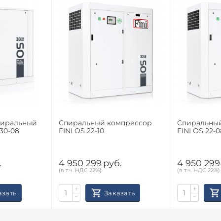
пиральный
Спиральный компрессор
Спиральны
30-08
FINI OS 22-10
FINI OS 22-0
.
4 950 299
руб.
4 950 299
(в т.ч. НДС 22%)
(в т.ч. НДС 22%)
+
+
азать
Заказать
−
−