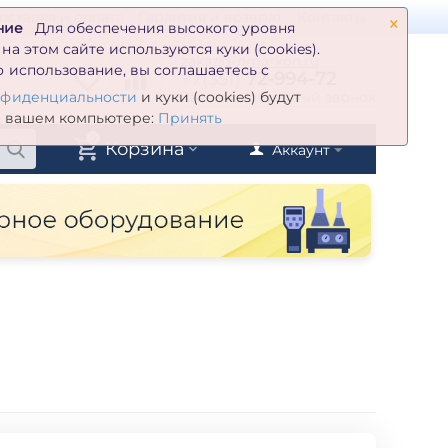
×
оставка и оплата
Гарантия и возврат
Контакты
ние
Для обеспечения высокого уровня
а этом сайте используются куки (cookies).
zakaz@inmarkon.ru
 использование, вы соглашаетесь с
+7(351)
72-994-72
й
Заказать обратный звонок
нфиденциальности
и куки (cookies) будут
а вашем компьютере:
Принять
0
Корзина
Аккаунт