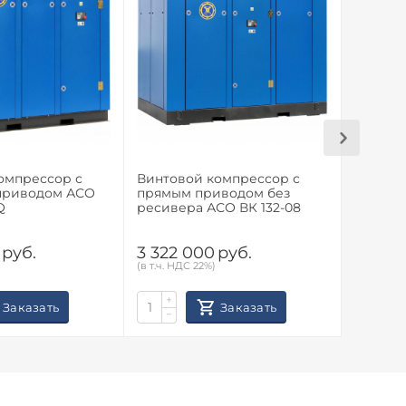
омпрессор с
Винтовой компрессор с
Винтов
приводом АСО
прямым приводом без
частот
Q
ресивера АСО ВК 132-08
ВК 75-0
руб.
3 322 000
руб.
2 710
(в т.ч. НДС 22%)
(в т.ч. НД
+
+
Заказать
Заказать
−
−