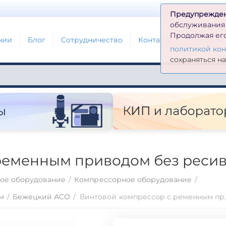
Д
Предупрежде
обслуживания н
Продолжая его
нии
Блог
Сотрудничество
Контакты
Глоссари
политикой ко
сохраняться н
ременным приводом без ресив
ое оборудование
/
Компрессорное оборудование
/
м
/
Бежецкий АСО
/
Винтовой компрессор с ре