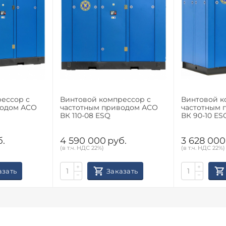
ессор с
Винтовой компрессор с
Винтовой к
водом АСО
частотным приводом АСО
частотным 
ВК 110-08 ESQ
ВК 90-10 ES
б.
4 590 000
руб.
3 628 000
(в т.ч. НДС 22%)
(в т.ч. НДС 22%)
+
+
азать
Заказать
−
−