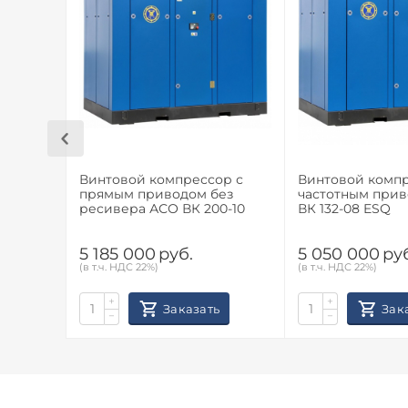
Винтовой компрессор с
Винтовой компр
прямым приводом без
частотным при
ресивера АСО ВК 200-10
ВК 132-08 ESQ
5 185 000
руб.
5 050 000
ру
(в т.ч. НДС 22%)
(в т.ч. НДС 22%)
+
+
Заказать
Зак
−
−