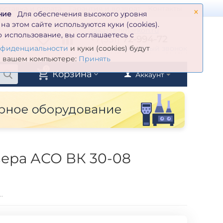
×
оставка и оплата
Гарантия и возврат
Контакты
ние
Для обеспечения высокого уровня
а этом сайте используются куки (cookies).
zakaz@inmarkon.ru
 использование, вы соглашаетесь с
+7(351)
72-994-72
й
Заказать обратный звонок
нфиденциальности
и куки (cookies) будут
а вашем компьютере:
Принять
0
Корзина
Аккаунт
ера АСО ВК 30-08
менным приводом без ресивера АСО ВК 30-08