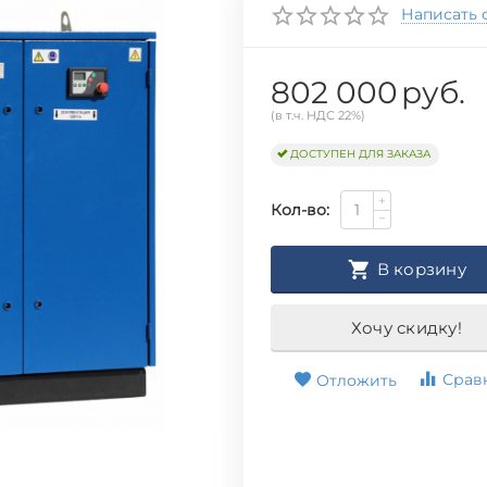
Написать 
802 000
руб.
(в т.ч. НДС 22%)
ДОСТУПЕН ДЛЯ ЗАКАЗА
+
Кол-во:
−
В корзину
Хочу скидку!
Срав
Отложить