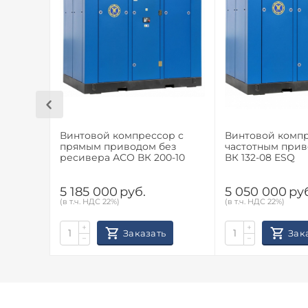
Винтовой компрессор с
Винтовой компр
прямым приводом без
частотным при
ресивера АСО ВК 200-10
ВК 132-08 ESQ
5 185 000
руб.
5 050 000
ру
(в т.ч. НДС 22%)
(в т.ч. НДС 22%)
+
+
Заказать
Зак
−
−