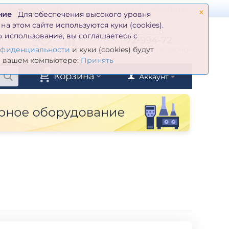
×
оставка и оплата
Гарантия и возврат
Контакты
ние
Для обеспечения высокого уровня
а этом сайте используются куки (cookies).
zakaz@inmarkon.ru
 использование, вы соглашаетесь с
+7(351)
72-994-72
й
Заказать обратный звонок
нфиденциальности
и куки (cookies) будут
а вашем компьютере:
Принять
0
Корзина
Аккаунт
-500