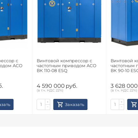
ессор с
Винтовой компрессор с
Винтовой к
водом АСО
частотным приводом АСО
частотным 
ВК 110-08 ESQ
ВК 90-10 ES
б.
4 590 000
руб.
3 628 000
(в т.ч. НДС 22%)
(в т.ч. НДС 22%)
+
+
азать
Заказать
−
−