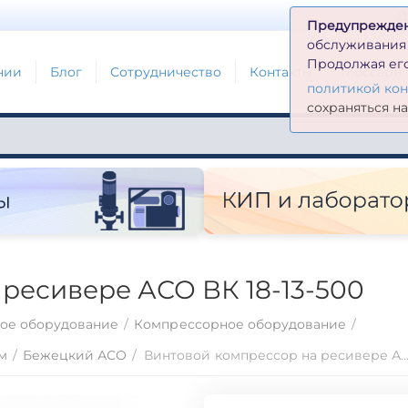
Д
Предупрежде
обслуживания н
Продолжая его
нии
Блог
Сотрудничество
Контакты
Глоссари
политикой ко
сохраняться н
ресивере АСО ВК 18-13-500
ое оборудование
/
Компрессорное оборудование
/
м
/
Бежецкий АСО
/
Винтовой компрессор на ресивере АСО ВК 18-13