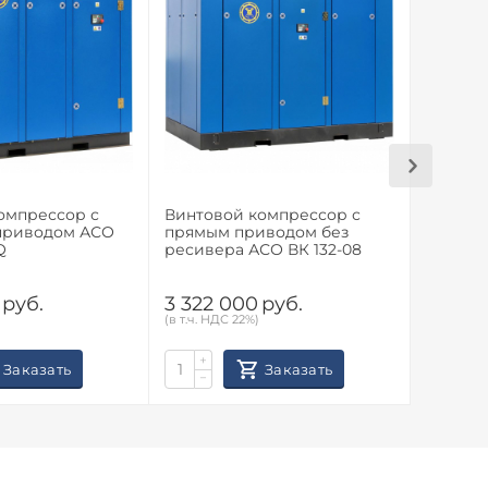
омпрессор с
Винтовой компрессор с
Винтов
приводом АСО
прямым приводом без
частот
Q
ресивера АСО ВК 132-08
ВК 75-0
руб.
3 322 000
руб.
2 710
(в т.ч. НДС 22%)
(в т.ч. НД
+
+
Заказать
Заказать
−
−