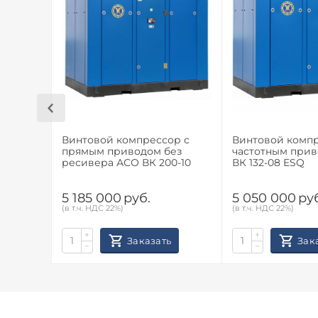
Винтовой компрессор с
Винтовой компр
прямым приводом без
частотным при
ресивера АСО ВК 200-10
ВК 132-08 ESQ
5 185 000
руб.
5 050 000
ру
(в т.ч. НДС 22%)
(в т.ч. НДС 22%)
+
+
Заказать
Зак
−
−