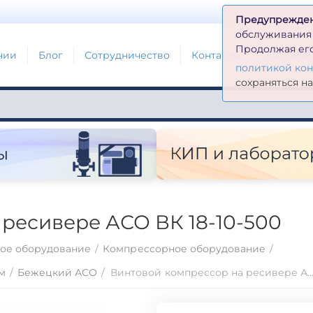
Д
Предупрежде
обслуживания н
Продолжая его
нии
Блог
Сотрудничество
Контакты
Глоссари
политикой ко
сохраняться н
ресивере АСО ВК 18-10-500
ое оборудование
/
Компрессорное оборудование
/
м
/
Бежецкий АСО
/
Винтовой компрессор на ресивере АСО ВК 18-10