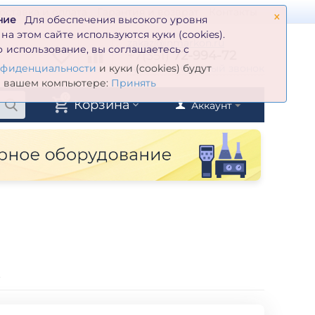
×
оставка и оплата
Гарантия и возврат
Контакты
ние
Для обеспечения высокого уровня
а этом сайте используются куки (cookies).
zakaz@inmarkon.ru
 использование, вы соглашаетесь с
+7(351)
72-994-72
й
Заказать обратный звонок
нфиденциальности
и куки (cookies) будут
а вашем компьютере:
Принять
0
Корзина
Аккаунт
-500