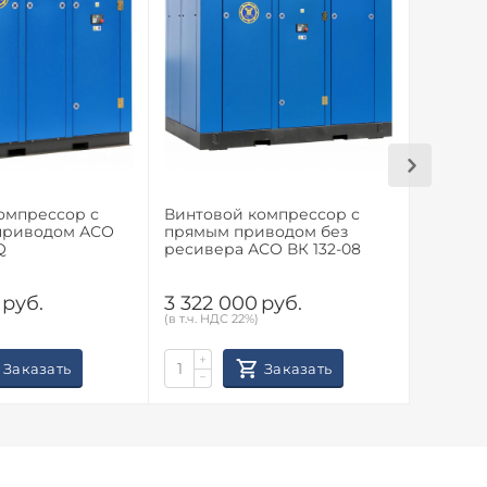
омпрессор с
Винтовой компрессор с
Винтов
приводом АСО
прямым приводом без
частот
Q
ресивера АСО ВК 132-08
ВК 75-0
руб.
3 322 000
руб.
2 710
(в т.ч. НДС 22%)
(в т.ч. НД
+
+
Заказать
Заказать
−
−