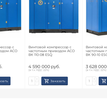
ессор с
Винтовой компрессор с
Винтовой к
водом АСО
частотным приводом АСО
частотным 
ВК 110-08 ESQ
ВК 90-10 ES
б.
4 590 000
руб.
3 628 000
(в т.ч. НДС 22%)
(в т.ч. НДС 22%)
+
+
азать
Заказать
−
−