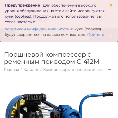
×
Предупреждение
Для обеспечения высокого
уровня обслуживания на этом сайте используются
zakaz@inmarkon.ru
куки (cookies). Продолжая его использование, вы
+7(351)
72-994-72
соглашаетесь с
политикой конфиденциальности
и куки (cookies)
0
будут сохраняться на вашем компьютере:
Принять
Поршневой компрессор с
ременным приводом С-412М
Главная
/
Каталог
/
Компрессоры и пневматическое обо