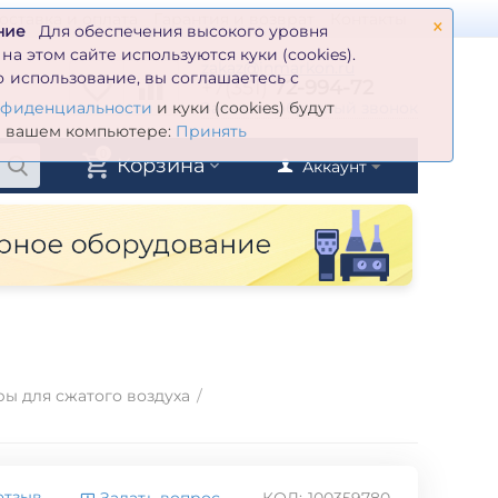
×
оставка и оплата
Гарантия и возврат
Контакты
ние
Для обеспечения высокого уровня
а этом сайте используются куки (cookies).
zakaz@inmarkon.ru
 использование, вы соглашаетесь с
+7(351)
72-994-72
й
Заказать обратный звонок
нфиденциальности
и куки (cookies) будут
а вашем компьютере:
Принять
0
Корзина
Аккаунт
ы для сжатого воздуха
/
отзыв
Задать вопрос
КОД:
100359780