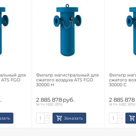
альный для
Фильтр магистральный для
Фильтр маг
а ATS FGO
сжатого воздуха ATS FGO
сжатого во
30000 H
30000 C
.
2 885 878
руб.
2 885 878
(в т.ч. НДС 22%)
(в т.ч. НДС 22%)
+
+
азать
Заказать
−
−