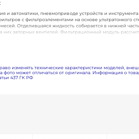
С
ия и автоматики, пневмоприводе устройств и инструмент
 фильтров с фильтроэлементами на основе ультратонкого с
месей. Отделившаяся жидкость собирается в нижней части
 них запорных вентилей. Фильтрационный модуль рассчитан
можете обратиться по номеру телефона
+7-908-583-25-96
или
раво изменять технические характеристики моделей, внеш
 фото может отличаться от оригинала. Информация о товар
тьи 437 ГК РФ