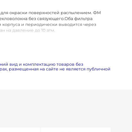
а для окраски поверхностей распылением. ФМ
текловолокна без связующего.Оба фильтра
 корпуса и периодически выводится через
 на давление до 10 атм.
 электронной почте
zakaz@inmarkon.ru
и мы
ний вид и комплектацию товаров без
ах, размещенная на сайте не является публичной