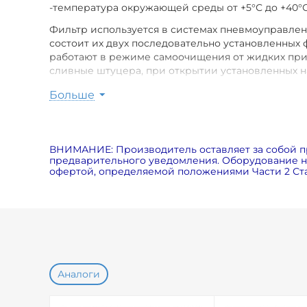
-температура окружающей среды от +5°С до +40°
Фильтр используется в системах пневмоуправлен
состоит их двух последовательно установленных
работают в режиме самоочищения от жидких при
сливные штуцера, при открытии установленных на
За консультацией по выбору и характеристикам 
Больше
постараемся вам помочь.
ВНИМАНИЕ: Производитель оставляет за собой п
предварительного уведомления. Оборудование на
офертой, определяемой положениями Части 2 Ста
Аналоги