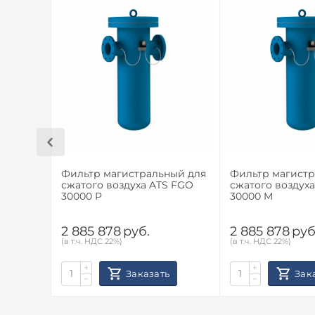
Фильтр магистральный для
Фильтр магистр
сжатого воздуха ATS FGO
сжатого воздух
30000 P
30000 M
2 885 878
руб.
2 885 878
руб
(в т.ч. НДС 22%)
(в т.ч. НДС 22%)
+
+
Заказать
Зак
−
−