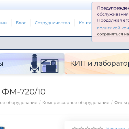
Д
Предупрежде
обслуживания н
Продолжая его
нии
Блог
Сотрудничество
Контакты
Глоссари
политикой ко
сохраняться н
 ФМ-720/10
ое оборудование
/
Компрессорное оборудование
/
Фильтр
Написать 