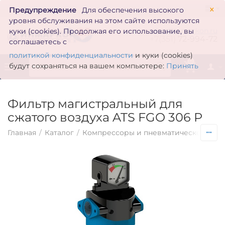
×
Предупреждение
Для обеспечения высокого
уровня обслуживания на этом сайте используются
zakaz@inmarkon.ru
куки (cookies). Продолжая его использование, вы
+7(351)
72-994-72
соглашаетесь с
политикой конфиденциальности
и куки (cookies)
0
будут сохраняться на вашем компьютере:
Принять
Фильтр магистральный для
сжатого воздуха ATS FGO 306 P
Главная
/
Каталог
/
Компрессоры и пневматическое обо