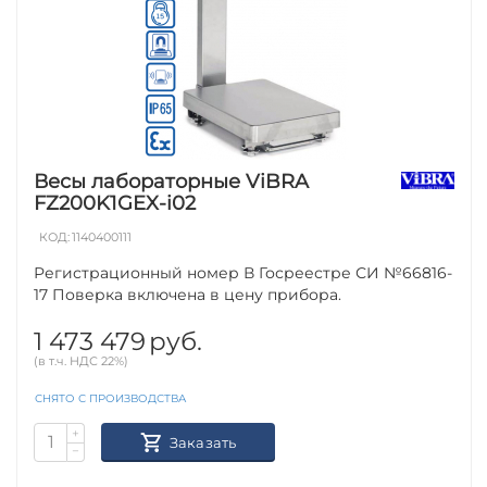
Весы лабораторные ViBRA
FZ200K1GEX-i02
КОД:
1140400111
Регистрационный номер В Госреестре СИ №66816-
17 Поверка включена в цену прибора.
1 473 479
руб.
(в т.ч. НДС 22%)
СНЯТО С ПРОИЗВОДСТВА
+
Заказать
−