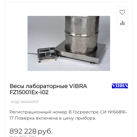
Весы лабораторные ViBRA
FZ15001Ex-i02
КОД:
1140400107
Регистрационный номер В Госреестре СИ №66816-
17 Поверка включена в цену прибора.
892 228
руб.
(в т.ч. НДС 22%)