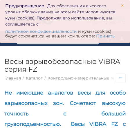
×
Предупреждение
Для обеспечения высокого
уровня обслуживания на этом сайте используются
zakaz@inmarkon.ru
куки (cookies). Продолжая его использование, вы
+7(351)
72-994-72
соглашаетесь с
политикой конфиденциальности
и куки (cookies)
будут сохраняться на вашем компьютере:
Принять
0
Весы взрывобезопасные ViBRA
серия FZ
Главная
/
Каталог
/
Контрольно-измерительные приборы
Не имеющие аналогов весы для особо
взрывоопасных зон. Сочетают высокую
точность с большой
грузоподъемностью.
Весы ViBRA FZ с