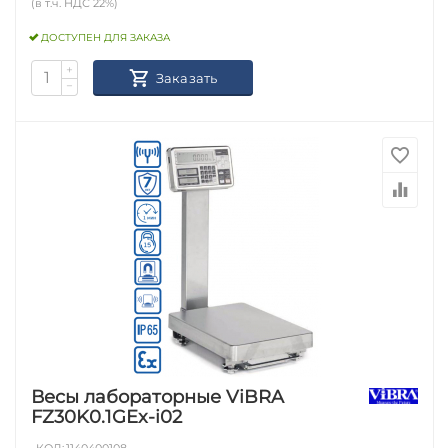
(в т.ч. НДС 22%)
ДОСТУПЕН ДЛЯ ЗАКАЗА
+
Заказать
−
Весы лабораторные ViBRA
FZ30K0.1GEx-i02
КОД:
1140400108