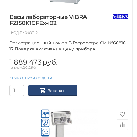
Весы лабораторные ViBRA
FZ150K1GFEx-i02
КОД:
1140400112
Регистрационный номер В Госреестре СИ №66816-
17 Поверка включена в цену прибора.
1 889 473
руб.
(в т.ч. НДС 22%)
СНЯТО С ПРОИЗВОДСТВА
+
Заказать
−