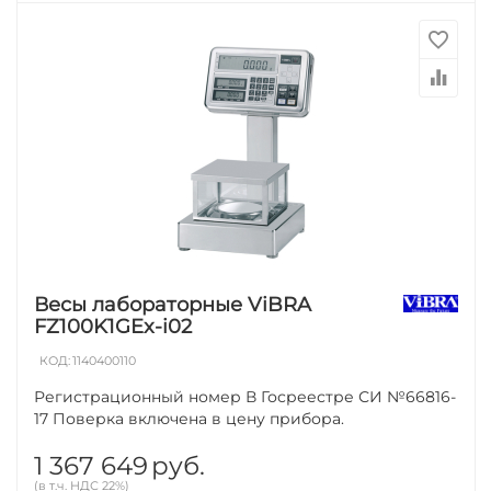
Весы лабораторные ViBRA
FZ100K1GEx-i02
КОД:
1140400110
Регистрационный номер В Госреестре СИ №66816-
17 Поверка включена в цену прибора.
1 367 649
руб.
(в т.ч. НДС 22%)