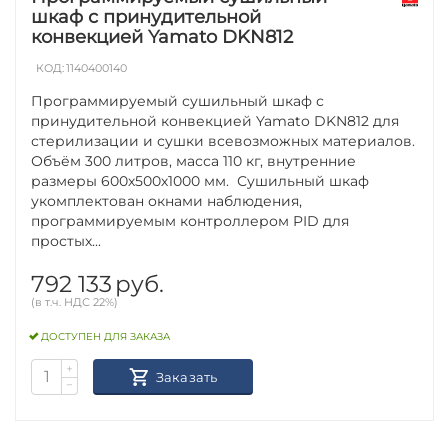
шкаф с принудительной
конвекцией Yamato DKN812
КОД:
1140400140
Программируемый сушильный шкаф с
принудительной конвекцией Yamato DKN812 для
стерилизации и сушки всевозможных материалов.
Объём 300 литров, масса 110 кг, внутренние
размеры 600х500х1000 мм. Сушильный шкаф
укомплектован окнами наблюдения,
программируемым контроллером PID для
простых...
792 133
руб.
(в т.ч. НДС 22%)
ДОСТУПЕН ДЛЯ ЗАКАЗА
+
Заказать
−