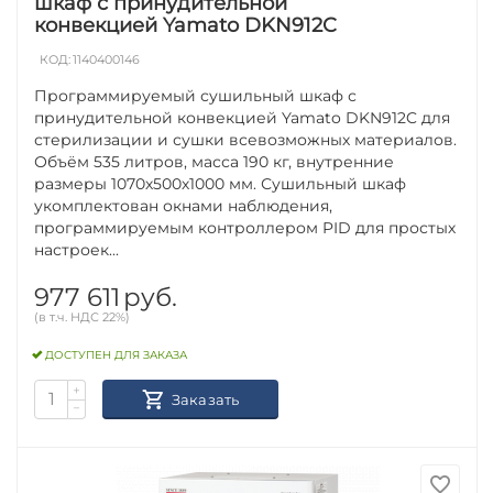
шкаф с принудительной
конвекцией Yamato DKN912C
КОД:
1140400146
Программируемый сушильный шкаф с
принудительной конвекцией Yamato DKN912C для
стерилизации и сушки всевозможных материалов.
Объём 535 литров, масса 190 кг, внутренние
размеры 1070х500х1000 мм. Сушильный шкаф
укомплектован окнами наблюдения,
программируемым контроллером PID для простых
настроек...
977 611
руб.
(в т.ч. НДС 22%)
ДОСТУПЕН ДЛЯ ЗАКАЗА
+
Заказать
−