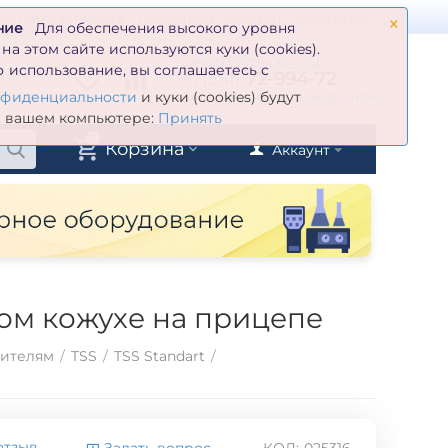
×
оставка и оплата
Гарантия и возврат
Контакты
ние
Для обеспечения высокого уровня
а этом сайте используются куки (cookies).
zakaz@inmarkon.ru
 использование, вы соглашаетесь с
+7(351)
72-994-72
й
Заказать обратный звонок
нфиденциальности
и куки (cookies) будут
а вашем компьютере:
Принять
0
Корзина
Аккаунт
ом кожухе на прицепе
дителям
/
TSS
/
TSS Standart
/
отзыв
Задать вопрос
КОД:
025316