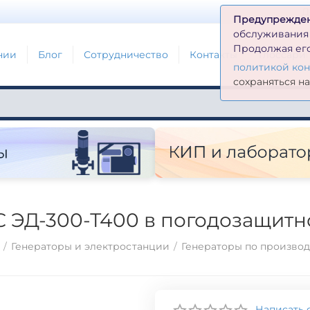
Д
Предупрежде
обслуживания н
Продолжая его
нии
Блог
Сотрудничество
Контакты
Глоссари
политикой ко
сохраняться н
С ЭД-300-Т400 в погодозащитн
/
Генераторы и электростанции
/
Генераторы по произво
Написать 