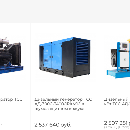
ратор ТСС
Дизельный генератор ТСС
Дизельный 
АД-300С-Т400-1РКМ16 в
кВт ТСС АД
шумозащитном кожухе
.
2 507 281
2 537 640
руб.
(в т.ч. НДС 22%)