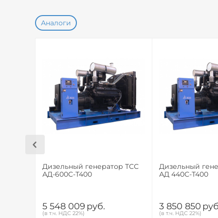
Аналоги
Дизельный генератор ТСС
Дизельный гене
АД-600С-Т400
АД 440С-Т400
5 548 009
руб.
3 850 850
руб
(в т.ч. НДС 22%)
(в т.ч. НДС 22%)