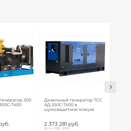
генератор 300
Дизельный генератор ТСС
Дизель
-300С-Т400
АД-250С-Т400 в
АД-200
шумозащитном кожухе
руб.
2 373 281
руб.
1 623 
(в т.ч. НДС 22%)
(в т.ч. НД