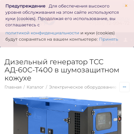
×
Предупреждение
Для обеспечения высокого
уровня обслуживания на этом сайте используются
zakaz@inmarkon.ru
куки (cookies). Продолжая его использование, вы
+7(351)
72-994-72
соглашаетесь с
политикой конфиденциальности
и куки (cookies)
0
будут сохраняться на вашем компьютере:
Принять
Дизельный генератор ТСС
АД-60С-Т400 в шумозащитном
кожухе
Главная
/
Каталог
/
Электрическое оборудование
/
Гене