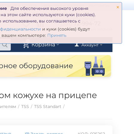
×
оставка и оплата
Гарантия и возврат
Контакты
ние
Для обеспечения высокого уровня
а этом сайте используются куки (cookies).
zakaz@inmarkon.ru
 использование, вы соглашаетесь с
+7(351)
72-994-72
й
Заказать обратный звонок
нфиденциальности
и куки (cookies) будут
а вашем компьютере:
Принять
0
Корзина
Аккаунт
ом кожухе на прицепе
дителям
/
TSS
/
TSS Standart
/
отзыв
Задать вопрос
КОД:
025262