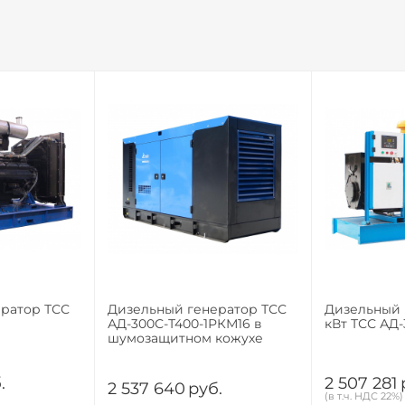
ратор ТСС
Дизельный генератор ТСС
Дизельный 
АД-300С-Т400-1РКМ16 в
кВт ТСС АД
шумозащитном кожухе
.
2 507 281
2 537 640
руб.
(в т.ч. НДС 22%)