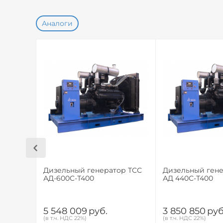
Аналоги
Дизельный генератор ТСС
Дизельный гене
АД-600С-Т400
АД 440С-Т400
5 548 009
руб.
3 850 850
руб
(в т.ч. НДС 22%)
(в т.ч. НДС 22%)