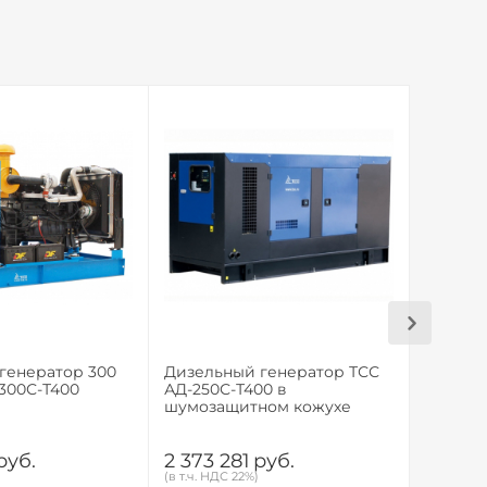
генератор 300
Дизельный генератор ТСС
Дизель
-300С-Т400
АД-250С-Т400 в
АД-200
шумозащитном кожухе
руб.
2 373 281
руб.
1 623 
(в т.ч. НДС 22%)
(в т.ч. НД