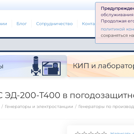
Д
Предупрежде
обслуживания н
Продолжая его
нии
Блог
Сотрудничество
Контакты
Глоссари
политикой ко
сохраняться н
С ЭД-200-Т400 в погодозащитн
/
Генераторы и электростанции
/
Генераторы по произво
Написать 