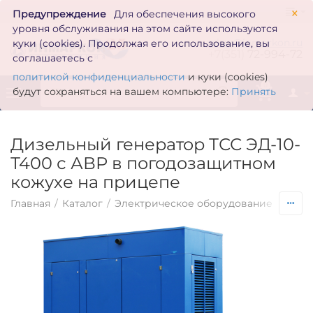
×
Предупреждение
Для обеспечения высокого
уровня обслуживания на этом сайте используются
zakaz@inmarkon.ru
куки (cookies). Продолжая его использование, вы
+7(351)
72-994-72
соглашаетесь с
политикой конфиденциальности
и куки (cookies)
0
будут сохраняться на вашем компьютере:
Принять
Дизельный генератор ТСС ЭД-10-
Т400 с АВР в погодозащитном
кожухе на прицепе
Главная
/
Каталог
/
Электрическое оборудование
/
Гене