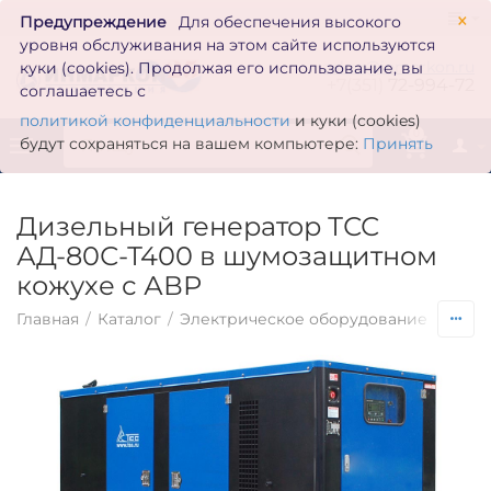
×
Предупреждение
Для обеспечения высокого
уровня обслуживания на этом сайте используются
zakaz@inmarkon.ru
куки (cookies). Продолжая его использование, вы
+7(351)
72-994-72
соглашаетесь с
политикой конфиденциальности
и куки (cookies)
0
будут сохраняться на вашем компьютере:
Принять
Дизельный генератор ТСС
АД-80С-Т400 в шумозащитном
кожухе с АВР
Главная
/
Каталог
/
Электрическое оборудование
/
Гене