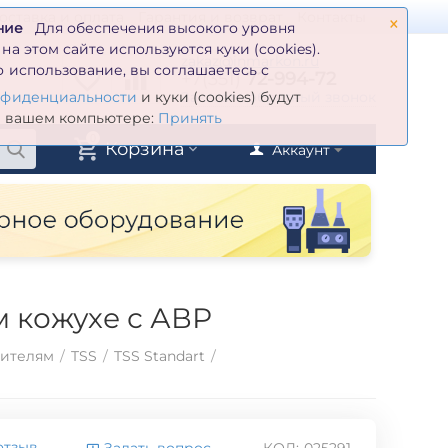
×
оставка и оплата
Гарантия и возврат
Контакты
ние
Для обеспечения высокого уровня
а этом сайте используются куки (cookies).
zakaz@inmarkon.ru
 использование, вы соглашаетесь с
+7(351)
72-994-72
й
Заказать обратный звонок
нфиденциальности
и куки (cookies) будут
а вашем компьютере:
Принять
0
Корзина
Аккаунт
 кожухе с АВР
дителям
/
TSS
/
TSS Standart
/
отзыв
Задать вопрос
КОД:
025291