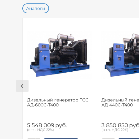
Аналоги
Дизельный генератор ТСС
Дизельный гене
АД-600С-Т400
АД 440С-Т400
5 548 009
руб.
3 850 850
руб
(в т.ч. НДС 22%)
(в т.ч. НДС 22%)