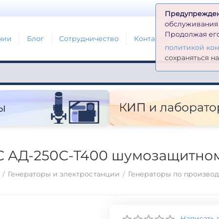
Д
Предупрежде
обслуживания н
Продолжая его
нии
Блог
Сотрудничество
Контакты
Глоссари
политикой ко
сохраняться н
С АД-250С-Т400 шумозащитном
/
Генераторы и электростанции
/
Генераторы по произво
Написать 