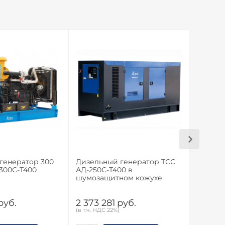
генератор 300
Дизельный генератор ТСС
Дизель
-300С-Т400
АД-250С-Т400 в
АД-200
шумозащитном кожухе
руб.
2 373 281
руб.
1 623 
(в т.ч. НДС 22%)
(в т.ч. НД