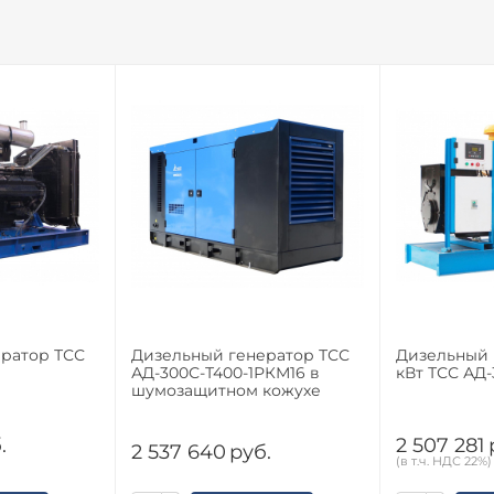
ратор ТСС
Дизельный генератор ТСС
Дизельный 
АД-300С-Т400-1РКМ16 в
кВт ТСС АД
шумозащитном кожухе
.
2 507 281
2 537 640
руб.
(в т.ч. НДС 22%)