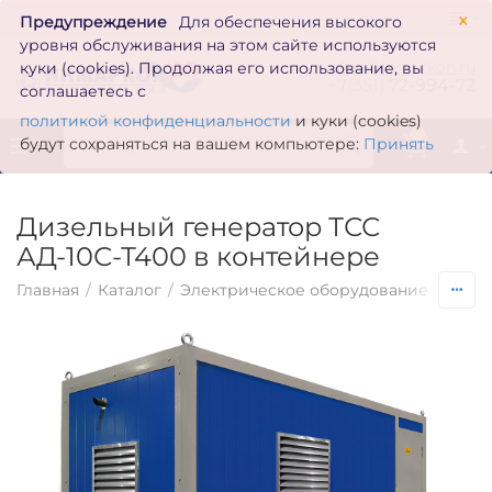
×
Предупреждение
Для обеспечения высокого
уровня обслуживания на этом сайте используются
zakaz@inmarkon.ru
куки (cookies). Продолжая его использование, вы
+7(351)
72-994-72
соглашаетесь с
политикой конфиденциальности
и куки (cookies)
0
будут сохраняться на вашем компьютере:
Принять
Дизельный генератор ТСС
АД-10С-Т400 в контейнере
Главная
/
Каталог
/
Электрическое оборудование
/
Гене