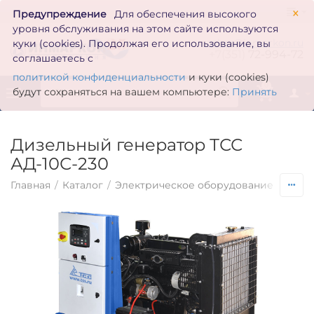
×
Предупреждение
Для обеспечения высокого
уровня обслуживания на этом сайте используются
zakaz@inmarkon.ru
куки (cookies). Продолжая его использование, вы
+7(351)
72-994-72
соглашаетесь с
политикой конфиденциальности
и куки (cookies)
0
будут сохраняться на вашем компьютере:
Принять
Дизельный генератор ТСС
АД-10С-230
Главная
/
Каталог
/
Электрическое оборудование
/
Гене