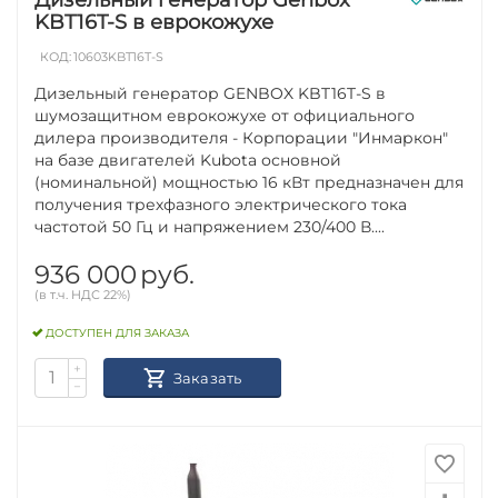
KBT16T-S в еврокожухе
КОД:
10603KBT16T-S
Дизельный генератор GENBOX KBT16T-S в
шумозащитном еврокожухе от официального
дилера производителя - Корпорации "Инмаркон"
на базе двигателей Kubota основной
(номинальной) мощностью 16 кВт предназначен для
получения трехфазного электрического тока
частотой 50 Гц и напряжением 230/400 В....
936 000
руб.
(в т.ч. НДС 22%)
ДОСТУПЕН ДЛЯ ЗАКАЗА
+
Заказать
−