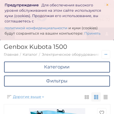
×
Предупреждение
Для обеспечения высокого
уровня обслуживания на этом сайте используются
zakaz@inmarkon.ru
куки (cookies). Продолжая его использование, вы
+7(351)
72-994-72
соглашаетесь с
политикой конфиденциальности
и куки (cookies)
0
будут сохраняться на вашем компьютере:
Принять
Genbox Kubota 1500
Главная
/
Каталог
/
Электрическое оборудование
/
Гене
Категории
Фильтры
Дорогие выше