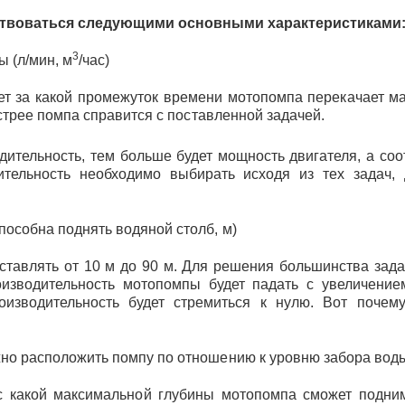
твоваться следующими основными характеристиками
3
 (л/мин, м
/час)
ет за какой промежуток времени мотопомпа перекачает 
трее помпа справится с поставленной задачей.
дительность, тем больше будет мощность двигателя, а со
ительность необходимо выбирать исходя из тех задач, 
пособна поднять водяной столб, м)
ставлять от 10 м до 90 м. Для решения большинства зада
оизводительность мотопомпы будет падать с увеличени
оизводительность будет стремиться к нулю. Вот почем
жно расположить помпу по отношению к уровню забора вод
с какой максимальной глубины мотопомпа сможет подним