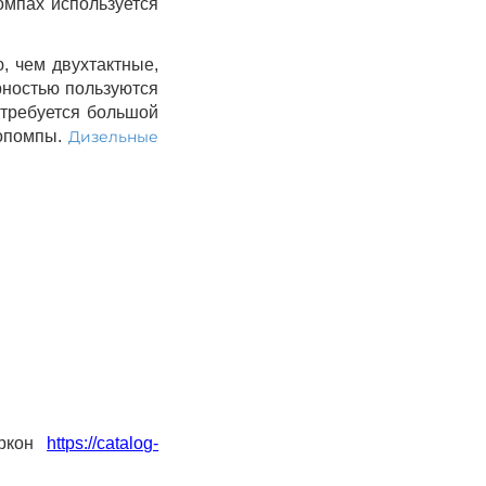
омпах используется
, чем двухтактные,
ностью пользуются
 требуется большой
топомпы.
Дизельные
аркон
https://catalog-