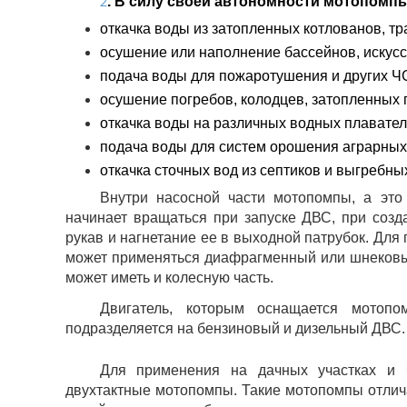
2
. В силу своей автономности мотопомпы
откачка воды из затопленных котлованов, тр
осушение или наполнение бассейнов, искус
подача воды для пожаротушения и других Ч
осушение погребов, колодцев, затопленных
откачка воды на различных водных плавател
подача воды для систем орошения аграрных 
откачка сточных вод из септиков и выгребны
Внутри насосной части мотопомпы, а это
начинает вращаться при запуске ДВС, при соз
рукав и нагнетание ее в выходной патрубок. Для 
может применяться диафрагменный или шнековый
может иметь и колесную часть.
Двигатель, которым оснащается мотопо
подразделяется на бензиновый и дизельный ДВС.
Для применения на дачных участках и 
двухтактные мотопомпы. Такие мотопомпы отлич