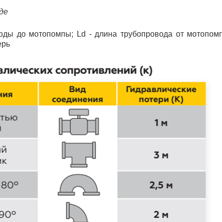
де
воды до мотопомпы;
Ld
- длина трубопровода от мотопом
ерь