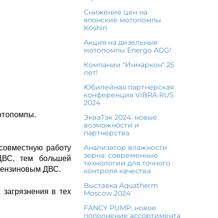
Снижение цен на
японские мотопомпы
Koshin
Акция на дизельные
мотопомпы Energo AGG!
Компании "Инмаркон" 25
лет!
Юбилейная партнерская
конференция ViBRA RUS
2024
отопомпы.
ЭкваТэк 2024: новые
возможности и
партнерства
Анализатор влажности
совместную работу
зерна: современные
ДВС, тем большей
технологии для точного
 бензиновым ДВС.
контроля качества
Выставка Aquatherm
 загрязнения в тех
Moscow 2024
FANCY PUMP: новое
пополнение ассортимента