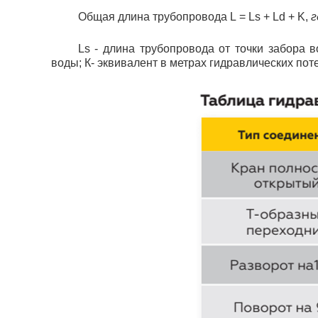
Общая длина трубопровода
L
= Ls + Ld + K,
г
Ls
- длина трубопровода от точки забора 
воды; К- эквивалент в метрах гидравлических пот