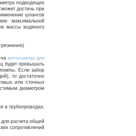
иаметра подводящих
сможет достичь при
рименение шлангов
нию максимальной
ию массы водяного
грязнения)
о на
мотопомпах для
ц будет превышать
опомпы.
Если забор
ой), то достаточно
товых или сточных
устимым диаметром
ия в трубопроводах,
 для расчета общей
ских сопротивлений