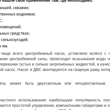
 нашли свое применение там, где необходимо:
аншей, скважин;
ственных водоемов;
С;
 помещений;
ьных средствах;
сельхозугодий;
х ям.
 чаще всего центробежный насос, уставлено колесо с л
дании центробежной силы, происходит всасывание воды 
перекачки густых и сильно загрязнённых жидкостей, в каче
 насос. Насос и ДВС монтируются на сварную раму, кото
мпа, может быть двухтактным или четырехтактным, 
частного использования наибольшую популярность пол
аются простотой управления, компактными габаритами и о