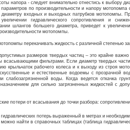
соты напора - следует внимательно отнестись к выбору д
х параметров по производительности и напору мотопомпа 
 диаметру входных и выходных патрубков мотопомпы. П
увеличении гидравлического сопротивления и сниже
ании шлангов большего диаметра, приведет к увеличен
производительности мотопомпы.
мотопомпы перекачивать жидкость с различной степенью за
допустимых размеров твердых частиц – это крайне важн
ны всасывающими фильтрами. Если диаметр твердых части
ию крыльчаток рабочего колеса и к выходу из строя мот
искусственные и естественные водоемы с прозрачной вод
и слабозагрязненной воды. Когда ведется откачка грун
назначением для сильно загрязненных жидкостей с доп
ские потери от всасывания до точки разбора: сопротивлен
 гидравлических потерь выраженный в метрах и необходим
р можно найти в справочных таблицах (таблица гидравличе