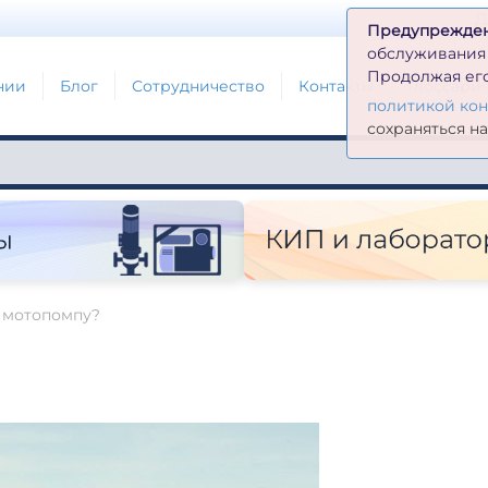
Д
Предупрежде
обслуживания н
Продолжая его
нии
Блог
Сотрудничество
Контакты
Глоссари
политикой ко
сохраняться н
 мотопомпу?