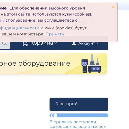
×
оставка и оплата
Гарантия и возврат
Контакты
ние
Для обеспечения высокого уровня
а этом сайте используются куки (cookies).
zakaz@inmarkon.ru
 использование, вы соглашаетесь с
+7(351)
72-994-72
й
Заказать обратный звонок
нфиденциальности
и куки (cookies) будут
а вашем компьютере:
Принять
0
Корзина
Аккаунт
Глоссарий
В продажу поступили
самовсасывающие насосы