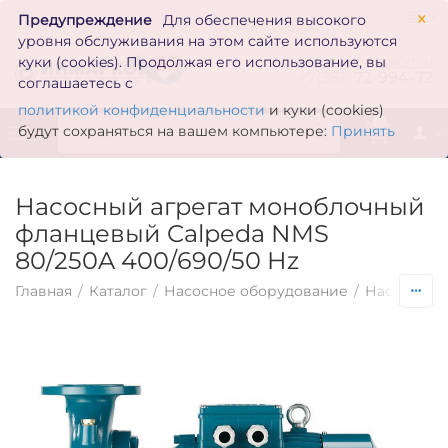
×
Предупреждение
Для обеспечения высокого
уровня обслуживания на этом сайте используются
zakaz@inmarkon.ru
куки (cookies). Продолжая его использование, вы
+7(351)
72-994-72
соглашаетесь с
политикой конфиденциальности
и куки (cookies)
0
будут сохраняться на вашем компьютере:
Принять
Насосный агрегат моноблочный
фланцевый Calpeda NMS
80/250A 400/690/50 Hz
Главная
/
Каталог
/
Насосное оборудование
/
Насосы по