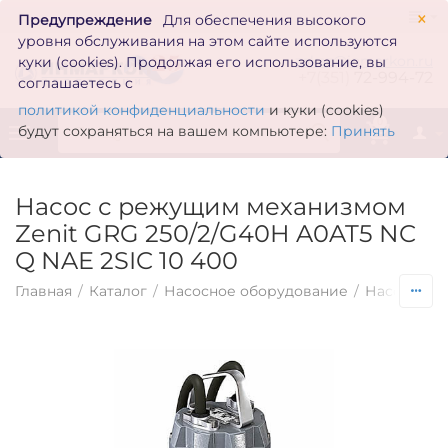
×
Предупреждение
Для обеспечения высокого
уровня обслуживания на этом сайте используются
zakaz@inmarkon.ru
куки (cookies). Продолжая его использование, вы
+7(351)
72-994-72
соглашаетесь с
политикой конфиденциальности
и куки (cookies)
0
будут сохраняться на вашем компьютере:
Принять
Насос с режущим механизмом
Zenit GRG 250/2/G40H A0AT5 NC
Q NAE 2SIC 10 400
Главная
/
Каталог
/
Насосное оборудование
/
Насосы по