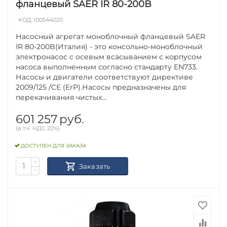
фланцевый SAER IR 80-200B
КОД:
100544020
Насосный агрегат моноблочный фланцевый SAER
IR 80-200B(Италия) - это консольно-моноблочный
электронасос с осевым всасыванием с корпусом
насоса выполненным согласно стандарту EN733.
Насосы и двигатели соответствуют директиве
2009/125 /CE (ErP).Насосы предназначены для
перекачивания чистых...
601 257
руб.
(в т.ч. НДС 22%)
ДОСТУПЕН ДЛЯ ЗАКАЗА
+
Заказать
−