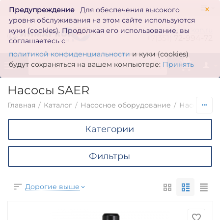
×
Предупреждение
Для обеспечения высокого
уровня обслуживания на этом сайте используются
zakaz@inmarkon.ru
куки (cookies). Продолжая его использование, вы
+7(351)
72-994-72
соглашаетесь с
политикой конфиденциальности
и куки (cookies)
0
будут сохраняться на вашем компьютере:
Принять
Насосы SAER
Главная
/
Каталог
/
Насосное оборудование
/
Насосы по
Категории
Фильтры
Дорогие выше