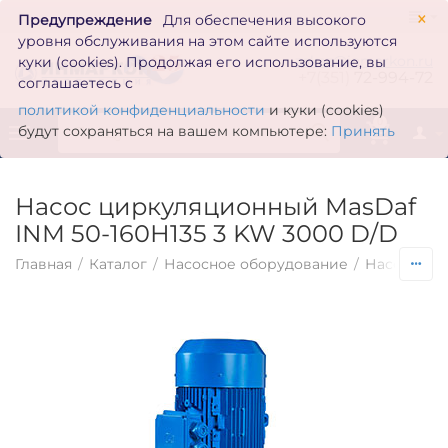
×
Предупреждение
Для обеспечения высокого
уровня обслуживания на этом сайте используются
zakaz@inmarkon.ru
куки (cookies). Продолжая его использование, вы
+7(351)
72-994-72
соглашаетесь с
политикой конфиденциальности
и куки (cookies)
0
будут сохраняться на вашем компьютере:
Принять
Насос циркуляционный MasDaf
INM 50-160Н135 3 KW 3000 D/D
Главная
/
Каталог
/
Насосное оборудование
/
Насосы по