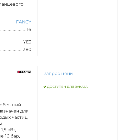
ланцевого
FANCY
16
YE3
380
запрос цены
ДОСТУПЕН ДЛЯ ЗАКАЗА
робежный
назначен для
рдых частиц
м
,5 кВт,
 16 бар,