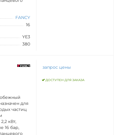
ланцевого
FANCY
16
YE3
380
запрос цены
ДОСТУПЕН ДЛЯ ЗАКАЗА
робежный
назначен для
рдых частиц
м
,2 кВт,
 16 бар,
ланцевого