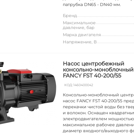
патрубка DN65 - DN40 мм.
Бренд
Максимальное
давление, бар
Марка двигателя
Напряжение, В
Насос центробежный
консольно-моноблочный
FANCY FST 40-200/55
КОД:
1460400042
Консольно-моноблочный цент
насос FANCY FST 40-200/55 пре
перекачки чистой воды без тве
и волокон. Оснащен квадратны
электродвигателем мощностью 5
максимальное рабочее давление
диаметр входного/выходного ф