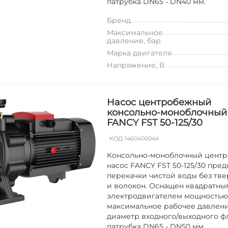
патрубка DN65 - DN40 мм.
Бренд
Максимальное
давление, бар
Марка двигателя
Напряжение, В
Насос центробежный
консольно-моноблочный
FANCY FST 50-125/30
КОД:
1460400044
Консольно-моноблочный цент
насос FANCY FST 50-125/30 пред
перекачки чистой воды без тве
и волокон. Оснащен квадратны
электродвигателем мощностью 
максимальное рабочее давление
диаметр входного/выходного ф
патрубка DN65 - DN50 мм.