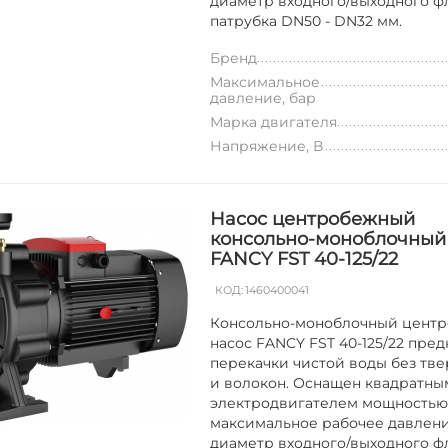
диаметр входного/выходного ф
патрубка DN50 - DN32 мм.
Бренд
Максимальное
давление, бар
Марка двигателя
Напряжение, В
Насос центробежный
консольно-моноблочный
FANCY FST 40-125/22
КОД:
1460400041
Консольно-моноблочный цент
насос FANCY FST 40-125/22 пред
перекачки чистой воды без тве
и волокон. Оснащен квадратны
электродвигателем мощностью 2
максимальное рабочее давление
диаметр входного/выходного ф