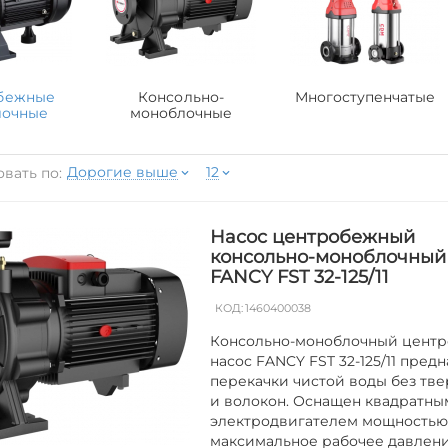
бежные
Консольно-
Многоступенчатые
лочные
моноблочные
Дорогие выше
12
вать по:
Насос центробежный
консольно-моноблочный
FANCY FST 32-125/11
КОД:
1460400038
Консольно-моноблочный цент
насос FANCY FST 32-125/11 пред
перекачки чистой воды без тве
и волокон. Оснащен квадратны
электродвигателем мощностью 1
максимальное рабочее давление