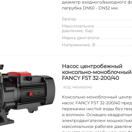
диаметр входного/выходного ф
патрубка DN50 - DN32 мм.
Бренд
Максимальное
давление, бар
Марка двигателя
Напряжение, В
Насос центробежный
консольно-моноблочный
FANCY FST 32-200/40
КОД:
1460400040
Консольно-моноблочный цент
насос FANCY FST 32-200/40 пре
перекачки чистой воды без тве
и волокон. Оснащен квадратны
электродвигателем мощностью 
максимальное рабочее давление