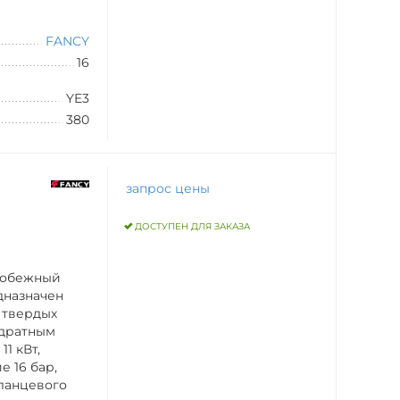
FANCY
16
YE3
380
запрос цены
ДОСТУПЕН ДЛЯ ЗАКАЗА
робежный
дназначен
 твердых
адратным
1 кВт,
 16 бар,
ланцевого