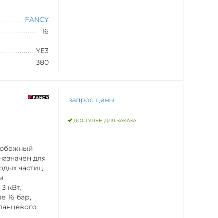
FANCY
16
YE3
380
запрос цены
ДОСТУПЕН ДЛЯ ЗАКАЗА
робежный
назначен для
рдых частиц
м
3 кВт,
 16 бар,
ланцевого