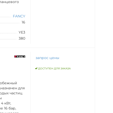
ланцевого
FANCY
16
YE3
380
запрос цены
ДОСТУПЕН ДЛЯ ЗАКАЗА
робежный
дназначен для
рдых частиц
м
4 кВт,
 16 бар,