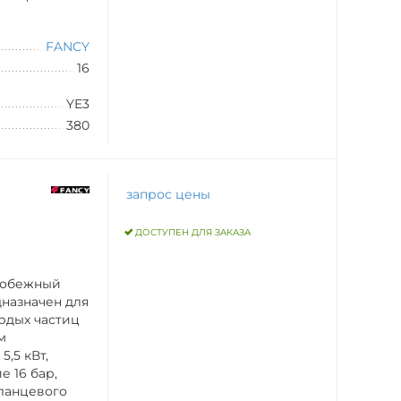
FANCY
16
YE3
380
запрос цены
ДОСТУПЕН ДЛЯ ЗАКАЗА
робежный
дназначен для
рдых частиц
м
,5 кВт,
 16 бар,
ланцевого