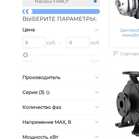
Насосы FANCY
ВЫБЕРИТЕ ПАРАМЕТРЫ:
Цена
Центро
моноб
руб.
–
руб.
Сортиро
0
руб.
0
руб.
Производитель
Серия (3)
Количество фаз
Напряжение MAX, В
Мощность, кВт