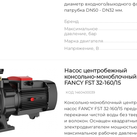
диаметр входного/выходного ф
патрубка DN50 - DN32 мм.
Бренд
Максимальное
давление, бар
Марка двигателя
Напряжение, В
Насос центробежный
консольно-моноблочный
FANCY FST 32-160/15
КОД:
1460400039
Консольно-моноблочный цент
насос FANCY FST 32-160/15 пред
перекачки чистой воды без тве
и волокон. Оснащен квадратны
электродвигателем мощностью 1
максимальное рабочее давление