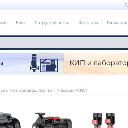
Д
нии
Блог
Сотрудничество
Контакты
Глоссари
сосы по производителям
/
Насосы FANCY