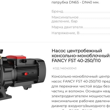
патрубка DN65 - DN40 мм.
Бренд
Максимальное
давление, бар
Марка двигателя
Напряжение, В
Насос центробежный
консольно-моноблочный
FANCY FST 40-250/110
КОД:
1460400043
Консольно-моноблочный цент
насос FANCY FST 40-250/110 пре
для перекачки чистой воды без
частиц и волокон. Оснащен кв
электродвигателем мощностью 1
максимальное рабочее давление
диаметр входного/выходного ф