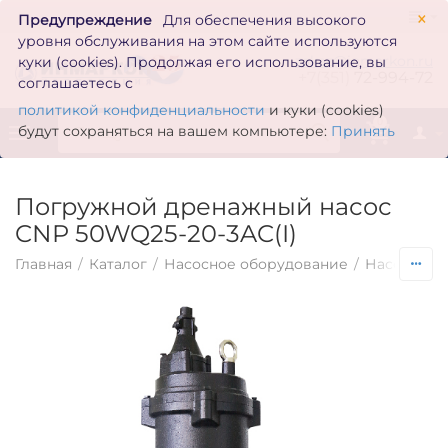
×
Предупреждение
Для обеспечения высокого
уровня обслуживания на этом сайте используются
zakaz@inmarkon.ru
куки (cookies). Продолжая его использование, вы
+7(351)
72-994-72
соглашаетесь с
политикой конфиденциальности
и куки (cookies)
0
будут сохраняться на вашем компьютере:
Принять
Погружной дренажный насос
CNP 50WQ25-20-3AC(I)
Главная
/
Каталог
/
Насосное оборудование
/
Насосы по