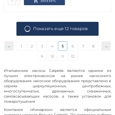
Заказать
−
Показать еще 12 товаров
1
2
3
4
5
6
7
8
9
10
11
12
Итальянские насосы Calpeda являются одними из
лучших электронасосов на рынке насосоного
оборудования. насосное оборудование представлено в
сериях циркуляционных, центробежных,
многоступенчатых, дренажных, скважинных,
самовсасывающих насосов, а также установок для
пожаротушения.
Компания «Инмаркон» является официальным
дилером насосов бренда Calpeda. По вопросам выбора