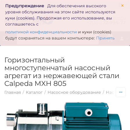
×
Предупреждение
Для обеспечения высокого
уровня обслуживания на этом сайте используются
zakaz@inmarkon.ru
куки (cookies). Продолжая его использование, вы
+7(351)
72-994-72
соглашаетесь с
политикой конфиденциальности
и куки (cookies)
0
будут сохраняться на вашем компьютере:
Принять
Горизонтальный
многоступенчатый насосный
агрегат из нержавеющей стали
Calpeda MXH 805
Главная
/
Каталог
/
Насосное оборудование
/
Насосы по