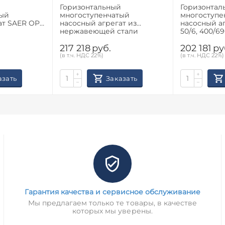
й
Горизонтальный
Горизонтал
тый
многоступенчатый
многоступе
 OP
насосный агрегат из
насосный агрега
нержавеющей стали
50/6, 400/6
Calpeda MXH 3204
217 218
руб.
202 181
ру
(в т.ч. НДС 22%)
(в т.ч. НДС 22%)
+
+
азать
Заказать
−
−
Гарантия качества и сервисное обслуживание
Мы предлагаем только те товары, в качестве
которых мы уверены.