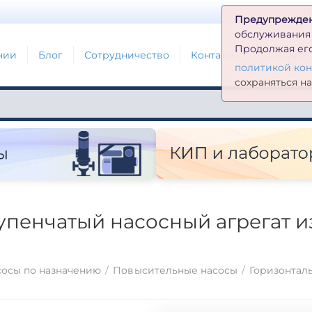
Д
Предупрежде
обслуживания н
Продолжая его
нии
Блог
Сотрудничество
Контакты
Глоссари
политикой ко
сохраняться н
упенчатый насосный агрегат 
осы по назначению
/
Повысительные насосы
/
Горизонтал