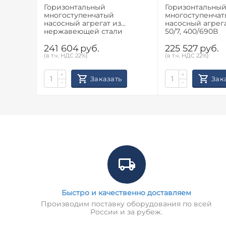
Горизонтальный
Горизонтальны
многоступенчатый
многоступенча
насосный агрегат из
насосный агрегат SAER
нержавеющей стали
50/7, 400/690В
Calpeda MXH 4803
241 604
руб.
225 527
руб.
(в т.ч. НДС 22%)
(в т.ч. НДС 22%)
+
+
Заказать
Зак
−
−
Быстро и качественно доставляем
Производим поставку оборудования по всей
России и за рубеж.