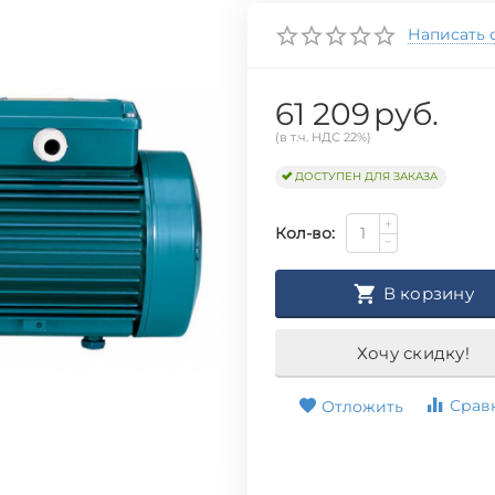
Написать 
61 209
руб.
(в т.ч. НДС 22%)
ДОСТУПЕН ДЛЯ ЗАКАЗА
+
Кол-во:
−
В корзину
Хочу скидку!
Срав
Отложить