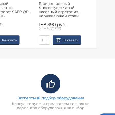
ьный
Горизонтальный
Горизо
нчатый
многоступенчатый
многос
т SAER OP
насосный агрегат из
насосный а
90В
нержавеющей стали
50/5, 4
Calpeda MXH 2005
б.
188 390
руб.
184 4
(в т.ч. НДС 22%)
(в т.ч. НД
+
+
Заказать
Заказать
−
−
Экспертный подбор оборудования
Консультируем и предлагаем несколько
вариантов оборудования на выбор