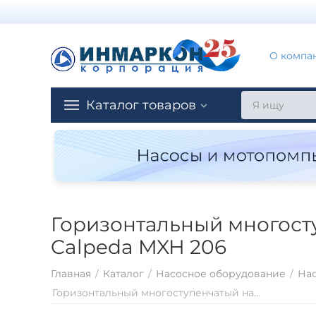
О компа
Каталог товаров
Горизонтальный многост
Calpeda MXH 206
Главная
/
Каталог
/
Насосное оборудование
/
Нас
Горизонтальный многоступенчатый насосный агрегат из нержавеющей стали Calpeda MXH 206