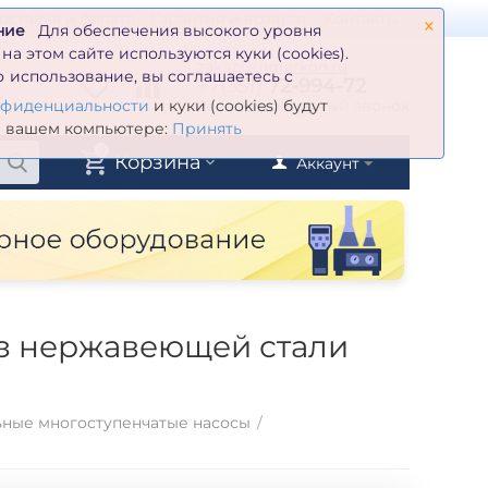
×
оставка и оплата
Гарантия и возврат
Контакты
ние
Для обеспечения высокого уровня
а этом сайте используются куки (cookies).
zakaz@inmarkon.ru
 использование, вы соглашаетесь с
+7(351)
72-994-72
й
Заказать обратный звонок
нфиденциальности
и куки (cookies) будут
а вашем компьютере:
Принять
0
Корзина
Аккаунт
из нержавеющей стали
ьные многоступенчатые насосы
/