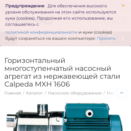
×
Предупреждение
Для обеспечения высокого
уровня обслуживания на этом сайте используются
zakaz@inmarkon.ru
куки (cookies). Продолжая его использование, вы
+7(351)
72-994-72
соглашаетесь с
политикой конфиденциальности
и куки (cookies)
0
будут сохраняться на вашем компьютере:
Принять
Горизонтальный
многоступенчатый насосный
агрегат из нержавеющей стали
Calpeda MXH 1606
Главная
/
Каталог
/
Насосное оборудование
/
Насосы по