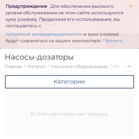
×
Предупреждение
Для обеспечения высокого
уровня обслуживания на этом сайте используются
zakaz@inmarkon.ru
куки (cookies). Продолжая его использование, вы
+7(351)
72-994-72
соглашаетесь с
политикой конфиденциальности
и куки (cookies)
0
будут сохраняться на вашем компьютере:
Принять
Насосы-дозаторы
Главная
/
Каталог
/
Насосное оборудование
/
Насосы по
Категории
В этой категории нет товаров