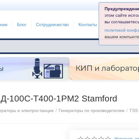
Предупрежден
этом сайте испо
вы соглашаетесь
ании
Блог
Сотрудничество
Контакты
Глоссарий
политикой конф
вашем компьют
АД-100С-Т400-1РМ2 Stamford
ераторы и электростанции
/
Генераторы по производителям
/
TSS
Написать о