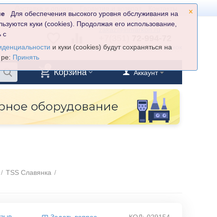
×
Доставка и оплата
Гарантия и возврат
Контакты
ие
Для обеспечения высокого уровня обслуживания на
льзуются куки (cookies). Продолжая его использование,
zakaz@inmarkon.ru
 с
+7(351)
72-994-72
Заказать обратный звонок
иденциальности
и куки (cookies) будут сохраняться на
ере:
Принять
0
Корзина
Аккаунт
/
TSS Славянка
/
тзыв
Задать вопрос
КОД:
029154