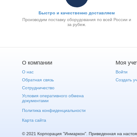
Расход топлива при 100% мощности л/ч:
30.8
Расход топлива при 50% мощности л/ч:
15.4
Быстро и качественно доставляем
Производим поставку оборудования по всей России и
Вид топлива:
дизель
за рубеж.
Объём топливного бака, л:
200
Расход топлива при 75% мощности, л/ч:
24.1
Датчик уровня топлива:
Да
О компании
Моя уче
Габариты и размеры
О нас
Войти
Обратная связь
Создать у
Высота, мм:
1530
Сотрудничество
Габариты радиатора (раст. от пола, В, Ш,
580, 720х75
Условия оперативного обмена
мм):
документами
Длина, мм:
2430
Политика конфиденциальности
Ширина, мм:
1130
Карта сайта
Габаритные размеры (ДхШхВ), мм:
2430х1130х
© 2021 Корпорация "Инмаркон". Приведенная на насто