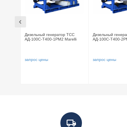
Напряжение, В:
400/230
Параметры двигателя
Марка двигателя:
ЯМЗ
Дизельный генератор ТСС
Дизельный генер
Модель двигателя:
ЯМЗ-238М2
АД-100С-Т400-1РМ2 Marelli
АД-100С-Т400-2РМ
Сила тока, А:
181
Частота, Гц:
50
запрос цены
запрос цены
Генератор (альтернатор)
Генератор:
Stamford U
Система охлаждения
Объём системы охлаждения, л:
51
Топливная система