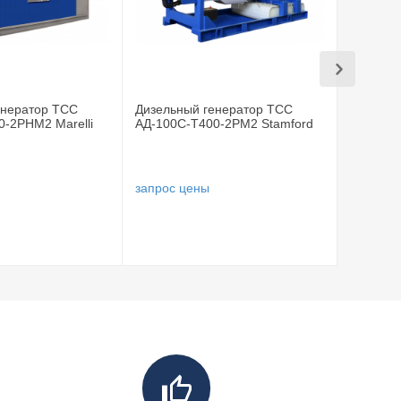
енератор ТСС
Дизельный генератор ТСС
Дизельн
0-2РНМ2 Marelli
АД-100С-Т400-2РМ2 Stamford
АД-100С
запрос цены
запрос 