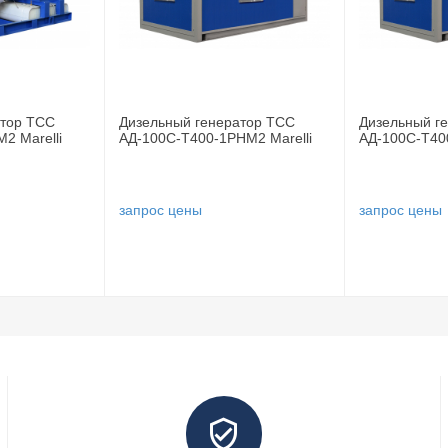
атор ТСС
Дизельный генератор ТСС
Дизельный г
-45
2 Marelli
АД-100С-Т400-1РНМ2 Marelli
АД-100С-Т40
запрос цены
запрос цены
CI274E