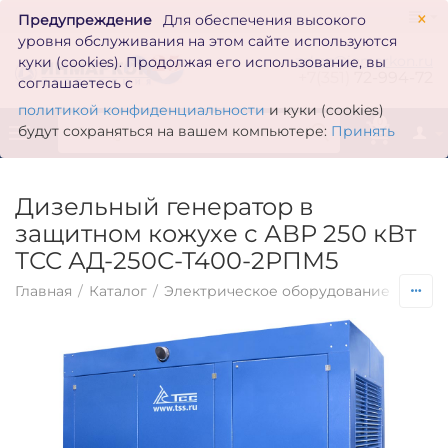
×
Предупреждение
Для обеспечения высокого
уровня обслуживания на этом сайте используются
zakaz@inmarkon.ru
куки (cookies). Продолжая его использование, вы
+7(351)
72-994-72
соглашаетесь с
политикой конфиденциальности
и куки (cookies)
0
будут сохраняться на вашем компьютере:
Принять
Дизельный генератор в
защитном кожухе с АВР 250 кВт
ТСС АД-250С-Т400-2РПМ5
Главная
/
Каталог
/
Электрическое оборудование
/
Гене