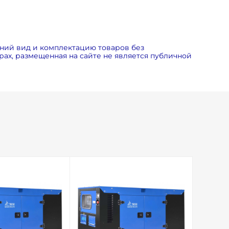
льным контроллерам от Lovato и SmartGen с
ний вид и комплектацию товаров без
ах, размещенная на сайте не является публичной
еред отправкой заказчику.