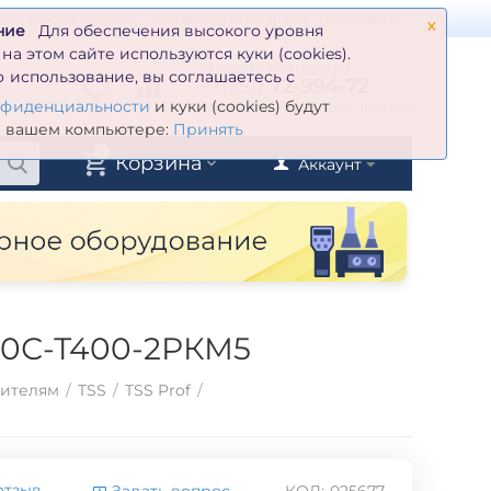
×
оставка и оплата
Гарантия и возврат
Контакты
ние
Для обеспечения высокого уровня
а этом сайте используются куки (cookies).
zakaz@inmarkon.ru
 использование, вы соглашаетесь с
+7(351)
72-994-72
й
Заказать обратный звонок
нфиденциальности
и куки (cookies) будут
а вашем компьютере:
Принять
0
Корзина
Аккаунт
200С-Т400-2РКМ5
дителям
/
TSS
/
TSS Prof
/
отзыв
Задать вопрос
КОД:
025677