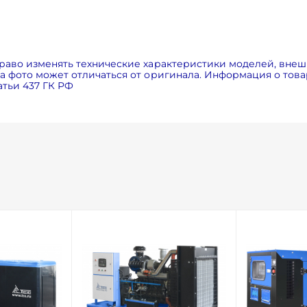
одных материалов с короткими сроками доставки.
еременного тока.
с управления благодаря современным многофункциона
раво изменять технические характеристики моделей, внеш
 фото может отличаться от оригинала. Информация о товар
 установки под нагрузкой в течение минимум двух часов п
тьи 437 ГК РФ
ржанию вредных веществ в отработанных газах.