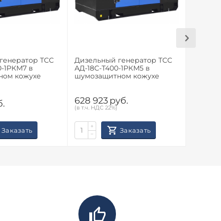
генератор ТСС
Дизельный генератор ТСС
Дизель
0-1РКМ7 в
АД-18С-Т400-1РКМ5 в
АД-18С-
ном кожухе
шумозащитном кожухе
628 923
руб.
515 97
б.
(в т.ч. НДС 22%)
(в т.ч. НД
+
+
Заказать
Заказать
−
−