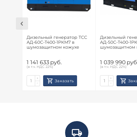
Дизельный генератор ТСС
Дизельный гене
АД-60С-Т400-1РКМ7 в
АД-50С-Т400-1Р
шумозащитном кожухе
шумозащитном 
1 141 633
руб.
1 039 990
руб
(в т.ч. НДС 22%)
(в т.ч. НДС 22%)
+
+
Заказать
Зак
−
−