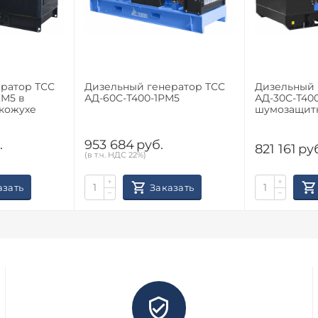
ратор ТСС
Дизельный генератор ТСС
Дизельный 
КМ5 в
АД-60С-Т400-1РМ5
АД-30С-Т40
кожухе
шумозащит
.
953 684
руб.
821 161
ру
(в т.ч. НДС 22%)
+
+
азать
Заказать
−
−