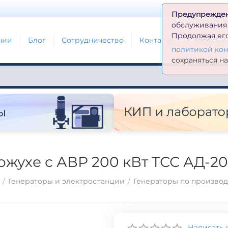
Д
Предупрежде
обслуживания н
Продолжая его
нии
Блог
Сотрудничество
Контакты
Глоссари
политикой ко
сохраняться н
ожухе с АВР 200 кВт ТСС АД-
/
Генераторы и электростанции
/
Генераторы по произво
Написать 